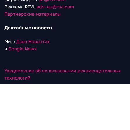
Реклама RTVI:
adv-eu@rtvi.com
Партнерские материалы
Достойные новости
Мы в
Дзен.Новостях
и
Google.News
Уведомление об использовании рекомендательных
технологий
RTVI в соцсетях
18+