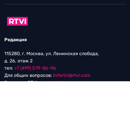
Редакция
115280, г. Москва, ул. Ленинская слобода,
д. 26, этаж 2
тел:
+7 (499) 579-86-96
Для общих вопросов:
Infortvi@rtvi.com
Редакция RTVI:
news@rtvi.com
Маркетинг/PR:
pr@rtvi.com
Реклама RTVI:
adv-eu@rtvi.com
Партнерские материалы
Достойные новости