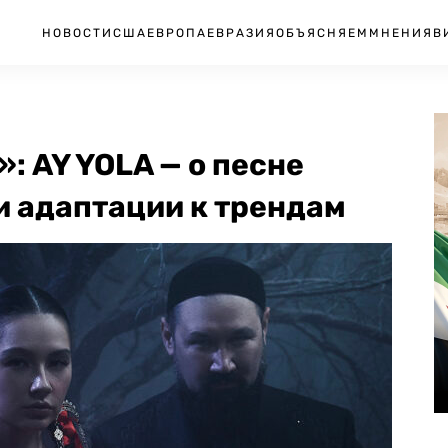
НОВОСТИ
США
ЕВРОПА
ЕВРАЗИЯ
ОБЪЯСНЯЕМ
МНЕНИЯ
В
: AY YOLA — о песне
и адаптации к трендам