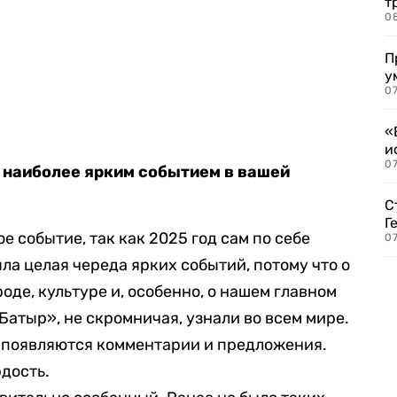
т
0
П
у
07
«
и
0
с наиболее ярким событием в вашей
С
Г
е событие, так как 2025 год сам по себе
07
ла целая череда ярких событий, потому что о
де, культуре и, особенно, о нашем главном
атыр», не скромничая, узнали во всем мире.
, появляются комментарии и предложения.
рдость.