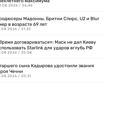
рехлетнего максимума
8.08.2026 / 06:45
родюсеры Мадонны, Бритни Спирс, U2 и Blur
мер в возрасте 69 лет
.08.2026 / 21:32
Время договариваться»: Маск не дал Киеву
спользовать Starlink для ударов вглубь РФ
7.08.2026 / 20:58
таршего сына Кадырова удостоили звания
ероя Чечни
.08.2026 / 20:31