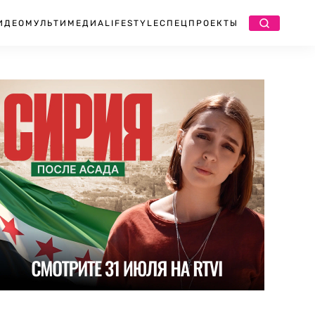
ИДЕО
МУЛЬТИМЕДИА
LIFESTYLE
СПЕЦПРОЕКТЫ