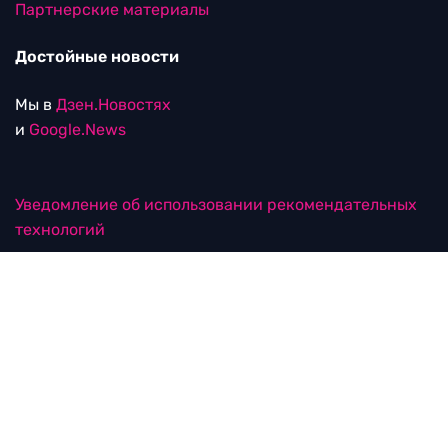
Партнерские материалы
Достойные новости
Мы в
Дзен.Новостях
и
Google.News
Уведомление об использовании рекомендательных
технологий
RTVI в соцсетях
18+