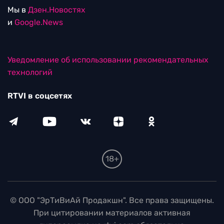
Мы в
Дзен.Новостях
и
Google.News
Уведомление об использовании рекомендательных
технологий
RTVI в соцсетях
18+
© ООО "ЭрТиВиАй Продакшн". Все права защищены.
При цитировании материалов активная