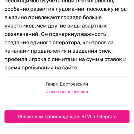
необходимости учета социальных рисков,
особенно развития лудомании, поскольку игры
в казино привлекают гораздо больше
участников, чем другие виды азартных
развлечений. Он подчеркнул важность
создания единого оператора, контроля за
каналами продвижения и введения риск-
профиля игрока с лимитами на суммы ставок и
время пребывания на сайте.
Генри Достоевский
Связаться с автором
Объясняем происходящее. RTVI в Telegram