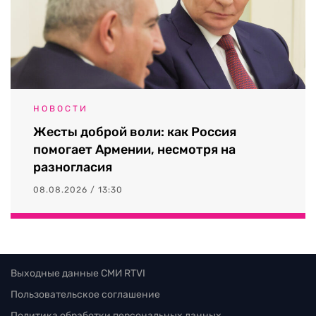
НОВОСТИ
Жесты доброй воли: как Россия
помогает Армении, несмотря на
разногласия
08.08.2026 / 13:30
Выходные данные СМИ RTVI
Пользовательское соглашение
Политика обработки персональных данных