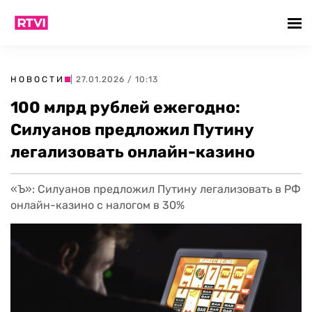
НОВОСТИ
| 27.01.2026 / 10:13
100 млрд рублей ежегодно:
Силуанов предложил Путину
легализовать онлайн-казино
«Ъ»: Силуанов предложил Путину легализовать в РФ
онлайн-казино с налогом в 30%