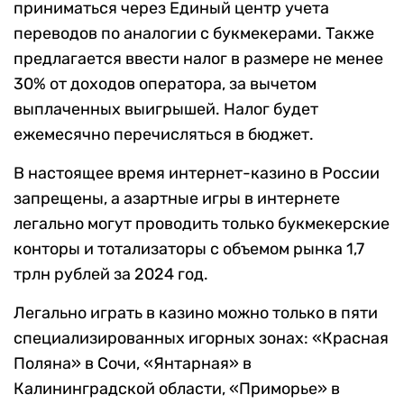
приниматься через Единый центр учета
переводов по аналогии с букмекерами. Также
предлагается ввести налог в размере не менее
30% от доходов оператора, за вычетом
выплаченных выигрышей. Налог будет
ежемесячно перечисляться в бюджет.
В настоящее время интернет-казино в России
запрещены, а азартные игры в интернете
легально могут проводить только букмекерские
конторы и тотализаторы с объемом рынка 1,7
трлн рублей за 2024 год.
Легально играть в казино можно только в пяти
специализированных игорных зонах: «Красная
Поляна» в Сочи, «Янтарная» в
Калининградской области, «Приморье» в