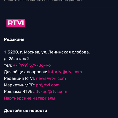
Редакция
115280, г. Москва, ул. Ленинская слобода,
д. 26, этаж 2
тел:
+7 (499) 579-86-96
Для общих вопросов:
Infortvi@rtvi.com
Редакция RTVI:
news@rtvi.com
Маркетинг/PR:
pr@rtvi.com
Реклама RTVI:
adv-eu@rtvi.com
Партнерские материалы
Достойные новости