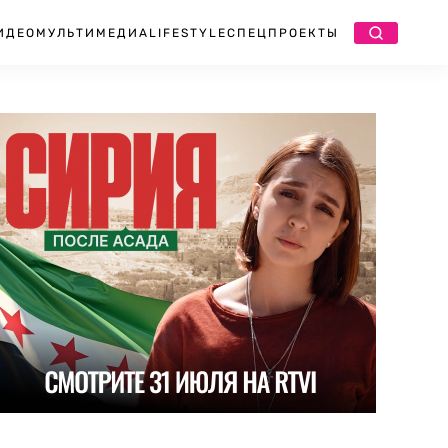
ИДЕО
МУЛЬТИМЕДИА
LIFESTYLE
СПЕЦПРОЕКТЫ