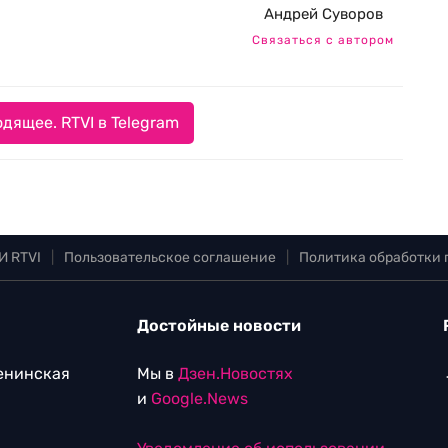
Андрей Суворов
Связаться с автором
дящее. RTVI в Telegram
И RTVI
|
Пользовательское соглашение
|
Политика обработки
Достойные новости
Ленинская
Мы в
Дзен.Новостях
и
Google.News