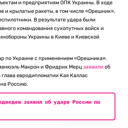
ъектам и предприятиям ОПК Украины. В ходе
е и крылатые ракеты, в том числе «Орешник»,
еспилотники. В результате удара были
авного командования сухопутных войск и
инобороны Украины в Киеве и Киевской
ар по Украине с применением «Орешника».
манюэль Макрон и Фридрих Мерц
заявили
об
а глава евродипломатии Кая Каллас
на Россию.
едведев заявил об ударе России по