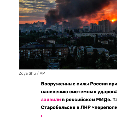
Zoya Shu / AP
Вооруженные силы России при
нанесению системных ударов»
заявили
в российском МИДе. Та
Старобельске в ЛНР «переполн