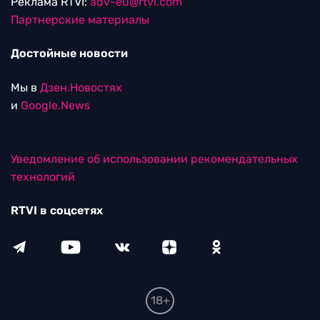
Реклама RTVI:
adv-eu@rtvi.com
Партнерские материалы
Достойные новости
Мы в
Дзен.Новостях
и
Google.News
Уведомление об использовании рекомендательных
технологий
RTVI в соцсетях
18+