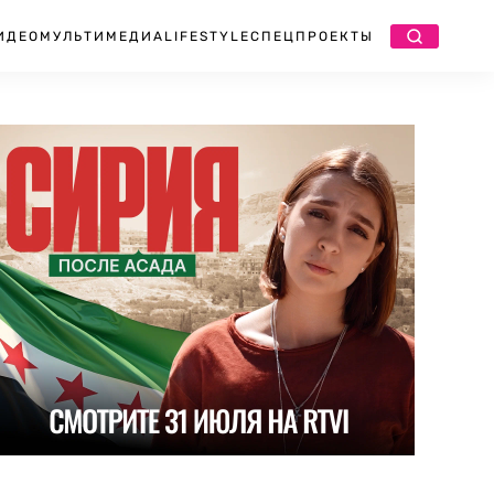
ИДЕО
МУЛЬТИМЕДИА
LIFESTYLE
СПЕЦПРОЕКТЫ