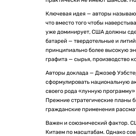
практически не имеют шансов. Но
Ключевая идея — авторы называют
что вместо того чтобы наверстыва
уже доминирует, США должны сде
батарей — твердотельные и литий
принципиально более высокую эне
графита — сырья, производство к
Авторы доклада — Джозеф Уэбсте
сформулировать национальную ак
своего рода «лунную программу»
Прежние стратегические планы б
гражданские применения рассмат
Важен и союзнический фактор. СШ
Китаем по масштабам. Однако со