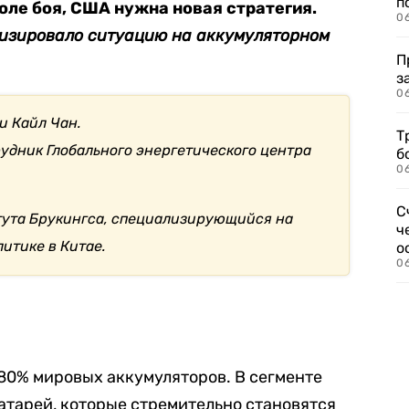
п
оле боя, США нужна новая стратегия.
0
ализировало ситуацию на аккумуляторном
П
з
0
и Кайл Чан.
Т
удник Глобального энергетического центра
б
0
С
тута Брукингса, специализирующийся на
ч
итике в Китае.
о
0
80% мировых аккумуляторов. В сегменте
атарей, которые стремительно становятся