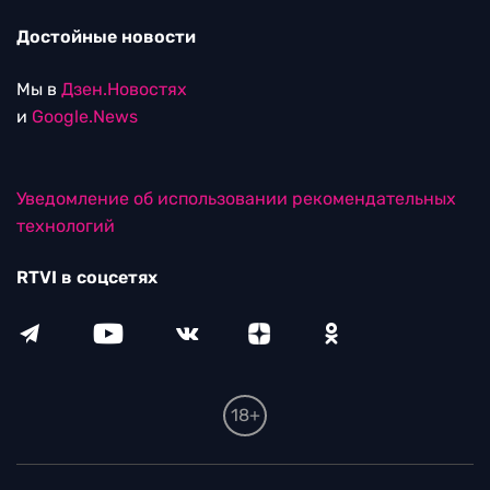
Достойные новости
Мы в
Дзен.Новостях
и
Google.News
Уведомление об использовании рекомендательных
технологий
RTVI в соцсетях
18+