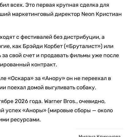
ебил всех. Это первая крупная сделка для
ывший маркетинговый директор Neon Кристиан
одят с фестивалей без дистрибуции, а
гие, как Брэйди Корбет («Бруталист») или
 за свой счет и продавать фильмы уже после
тированный контракт.
сле «Оскара» за «Анору» он не переехал в
ии поехал домой выгуливать собаку.
ябре 2026 года. Warner Bros., очевидно,
ый успех «Аноры» (мировые сборы — около
шими ресурсами.
Милана Крикунова