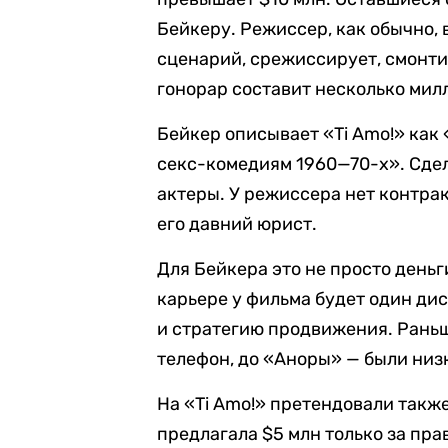
Бейкеру. Режиссер, как обычно,
сценарий, срежиссирует, смонти
гонорар составит несколько мил
Бейкер описывает «Ti Amo!» как
секс-комедиям 1960—70-х». Сделк
актеры. У режиссера нет контра
его давний юрист.
Для Бейкера это не просто деньг
карьере у фильма будет один ди
и стратегию продвижения. Раньш
телефон, до «Аноры» — были низ
На «Ti Amo!» претендовали также 
предлагала $5 млн только за пра