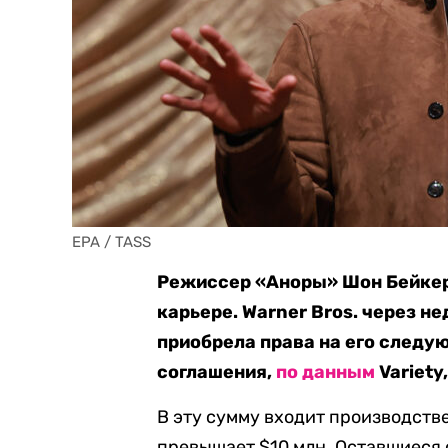
EPA / TASS
Режиссер «Аноры» Шон Бейкер
карьере. Warner Bros. через 
приобрела права на его следую
соглашения,
по данным
Variety
В эту сумму входит производств
превышает $10 млн. Оставшиеся