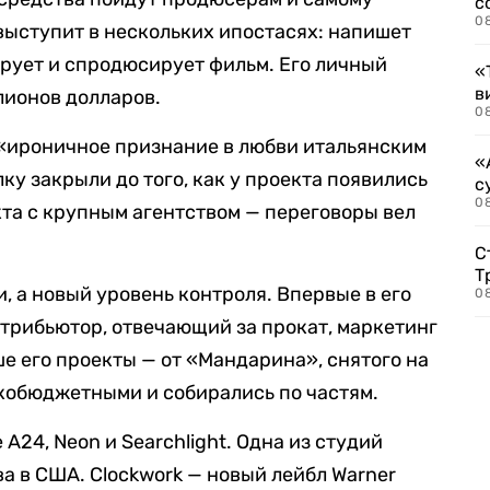
с
0
 выступит в нескольких ипостасях: напишет
рует и спродюсирует фильм. Его личный
«
в
лионов долларов.
0
 «ироничное признание в любви итальянским
«
у закрыли до того, как у проекта появились
с
08
кта с крупным агентством — переговоры вел
С
Т
и, а новый уровень контроля. Впервые в его
08
стрибьютор, отвечающий за прокат, маркетинг
е его проекты — от «Мандарина», снятого на
кобюджетными и собирались по частям.
A24, Neon и Searchlight. Одна из студий
ва в США. Clockwork — новый лейбл Warner