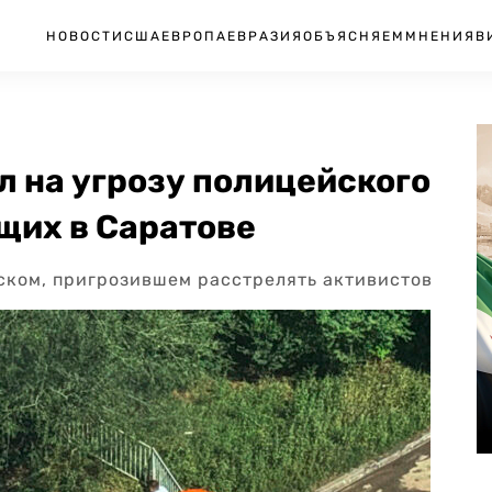
НОВОСТИ
США
ЕВРОПА
ЕВРАЗИЯ
ОБЪЯСНЯЕМ
МНЕНИЯ
В
 на угрозу полицейского
щих в Саратове
ском, пригрозившем расстрелять активистов