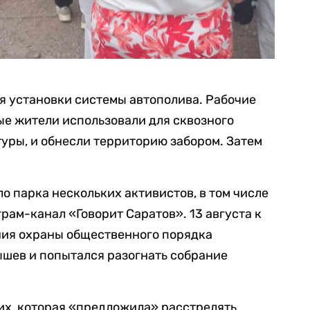
ля установки системы автополива. Рабочие
рые жители использовали для сквозного
уры, и обнесли территорию забором. Затем
о парка нескольких активистов, в том числе
рам-канал «Говорит Саратов». 13 августа к
ния охраны общественного порядка
ышев и попытался разогнать собрание
их, которая «предложила» расстрелять