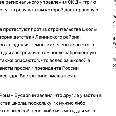
о
аве регионального управления СК Дмитрию
06
рку, по результатам которой даст правовую
R
И
0
а протестуют против строительства школы
тория детства» Ленинского района.
В
Е
гать одну из немногих зеленых зон этого
06
а для застройки, в том числе заброшенную
также опасаются, что вслед за школой в
П
о
ивисты просили президента России
06
ександра Бастрыкина вмешаться в
Роман Бусаргин заявил, что другие участки в
ьства школы, поскольку их нужно либо
 по высокой цене, либо изымать, для чего