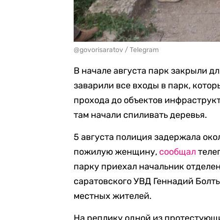
@govorisaratov / Telegram
В начале августа парк закрыли д
заварили все входы в парк, кото
прохода до объектов инфраструкт
там начали спиливать деревья.
5 августа полиция задержала окол
пожилую женщину,
сообщал
телег
парку приехал начальник отделе
саратовского УВД Геннадий Болт
местных жителей.
На реплику одной из протестующ