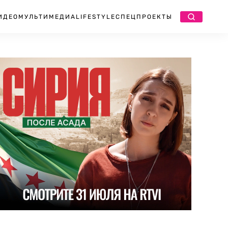
ИДЕО
МУЛЬТИМЕДИА
LIFESTYLE
СПЕЦПРОЕКТЫ