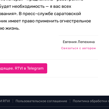
удет необходимость — я вас всех
нования». В пресс-службе саратовской
ник имеет право применить огнестрельное
ою жизнь.
Евгения Лепехина
Связаться с автором
дящее. RTVI в Telegram
И RTVI
|
Пользовательское соглашение
|
Политика обработки