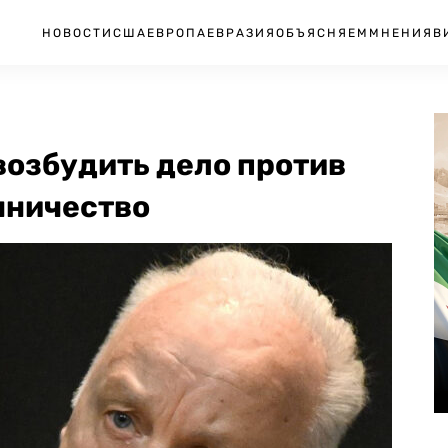
НОВОСТИ
США
ЕВРОПА
ЕВРАЗИЯ
ОБЪЯСНЯЕМ
МНЕНИЯ
В
возбудить дело против
нничество