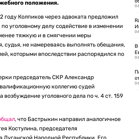
о
ужебного положения.
06
2 году Колпиков через адвоката предложил
R
по уголовному делу содействие в изменении
И
0
менее тяжкую и в смягчении меры
я, судья, не намереваясь выполнять обещания,
В
Е
блей, которыми впоследствии распорядился по
06
П
ерки председатель СКР Александр
о
06
квалификационную коллегию судей
 возбуждение уголовного дела по ч. 4 ст. 159
общал
, что Бастрыкин направил аналогичное
ея Костулина, председателя
а Луганской Народной Республики. Его