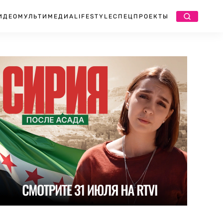
ИДЕО
МУЛЬТИМЕДИА
LIFESTYLE
СПЕЦПРОЕКТЫ