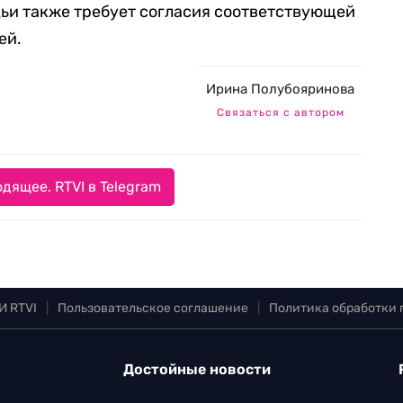
дьи также требует согласия соответствующей
ей.
Ирина Полубояринова
Связаться с автором
дящее. RTVI в Telegram
И RTVI
|
Пользовательское соглашение
|
Политика обработки
Достойные новости