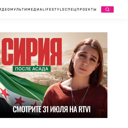
ИДЕО
МУЛЬТИМЕДИА
LIFESTYLE
СПЕЦПРОЕКТЫ