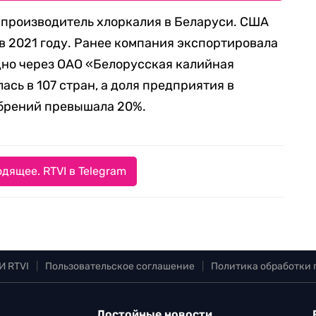
производитель хлоркалия в Беларуси. США
в 2021 году. Ранее компания экспортировала
дно через ОАО «Белорусская калийная
сь в 107 стран, а доля предприятия в
брений превышала 20%.
дящее. RTVI в Telegram
И RTVI
|
Пользовательское соглашение
|
Политика обработки
Достойные новости