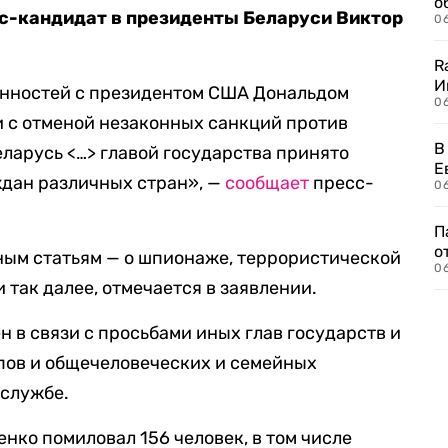
о
кс-кандидат в президенты Беларуси Виктор
06
R
И
енностей с президентом США Дональдом
0
зи с отменой незаконных санкций против
В
ларусь <…> главой государства принято
Е
ждан различных стран», —
сообщает
пресс-
06
П
о
ным статьям — о шпионаже, террористической
06
 так далее, отмечается в заявлении.
 в связи с просьбами иных глав государств и
пов и общечеловеческих и семейных
-службе.
нко помиловал 156 человек, в том числе