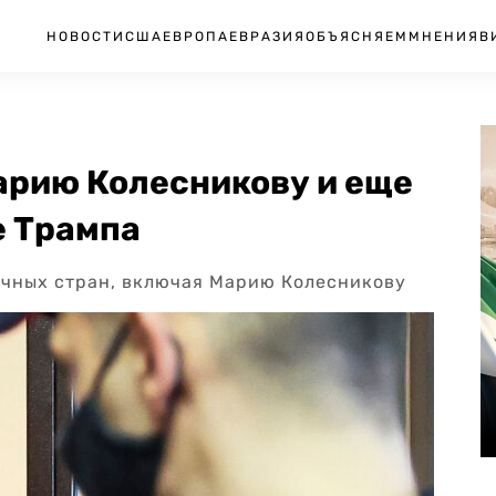
НОВОСТИ
США
ЕВРОПА
ЕВРАЗИЯ
ОБЪЯСНЯЕМ
МНЕНИЯ
В
арию Колесникову и еще
е Трампа
ичных стран, включая Марию Колесникову