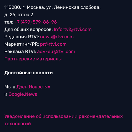
115280, г. Москва, ул. Ленинская слобода,
д. 26, этаж 2
тел:
+7 (499) 579-86-96
Для общих вопросов:
Infortvi@rtvi.com
Редакция RTVI:
news@rtvi.com
Маркетинг/PR:
pr@rtvi.com
Реклама RTVI:
adv-eu@rtvi.com
Партнерские материалы
Достойные новости
Мы в
Дзен.Новостях
и
Google.News
Уведомление об использовании рекомендательных
технологий