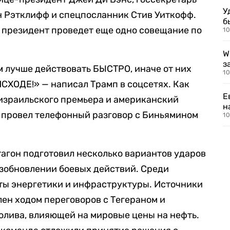
У
н Рэтклифф и спецпосланник Стив Уиткофф.
б
и президент проведет еще одно совещание по
10
W
з
м лучше действовать БЫСТРО, иначе от них
10
ИСХОДЕ!» — написал Трамп в соцсетях. Как
Е
израильского премьера и американский
н
же провел телефонный разговор с Биньямином
10
агон подготовил несколько вариантов ударов
озобновлении боевых действий. Среди
ты энергетики и инфраструктуры. Источники
лен ходом переговоров с Тегераном и
олива, влияющей на мировые цены на нефть.