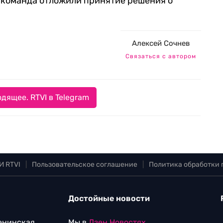
го команда отложили принятие решения о
Алексей Сочнев
Связаться с автором
дящее. RTVI в Telegram
И RTVI
|
Пользовательское соглашение
|
Политика обработки
Достойные новости
Ленинская
Мы в
Дзен.Новостях