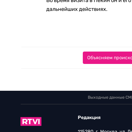
Во время визита в Пекин он и е
дальнейших действиях.
Объясняем происхо
Выходные данные СМ
Редакция
115280, г. Москва, ул. 