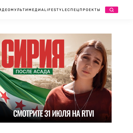
ИДЕО
МУЛЬТИМЕДИА
LIFESTYLE
СПЕЦПРОЕКТЫ