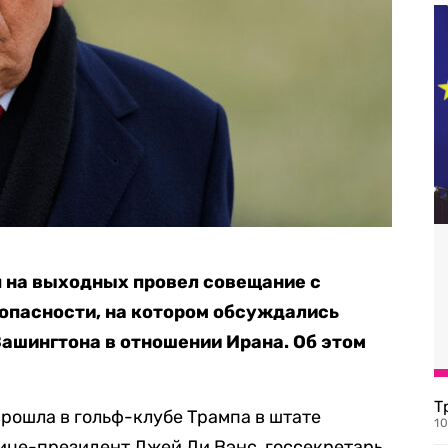
 на выходных провел совещание с
опасности, на котором обсуждались
ашингтона в отношении Ирана. Об этом
Т
прошла в гольф-клубе Трампа в штате
1
ице-президент Джей Ди Вэнс, госсекретарь