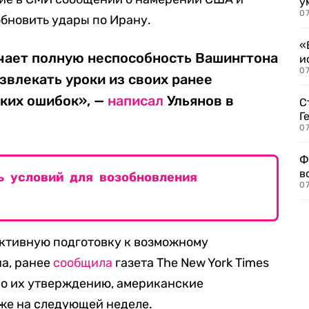
у
07
бновить удары по Ирану.
«
начает полную неспособность Вашингтона
и
0
звлекать уроки из своих ранее
ких ошибок», —
написал
Ульянов в
С
Г
07
Ф
в
 условий для возобновления
07
 активную подготовку к возможному
а, ранее
сообщила
газета The New York Times
 По их утверждению, американские
же на следующей неделе.