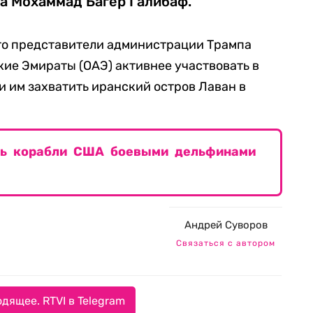
а Мохаммад Багер Галибаф.
что представители администрации Трампа
ие Эмираты (ОАЭ) активнее участвовать в
и им захватить иранский остров Лаван в
ть корабли США боевыми дельфинами
Андрей Суворов
Связаться с автором
дящее. RTVI в Telegram