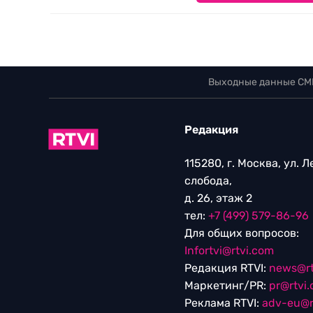
Выходные данные СМ
Редакция
115280, г. Москва, ул. 
слобода,
д. 26, этаж 2
тел:
+7 (499) 579-86-96
Для общих вопросов:
Infortvi@rtvi.com
Редакция RTVI:
news@rt
Маркетинг/PR:
pr@rtvi
Реклама RTVI:
adv-eu@r