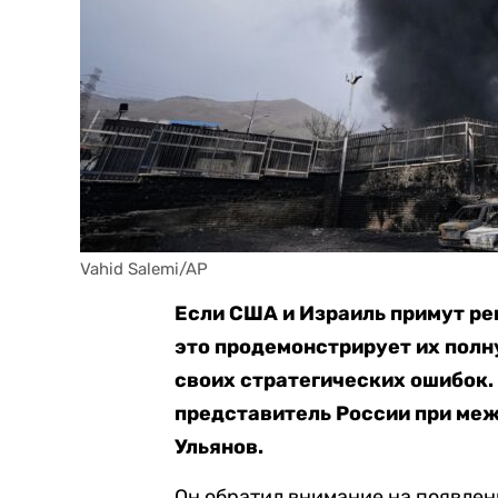
Vahid Salemi/AP
Если США и Израиль примут ре
это
продемонстрирует их полн
своих стратегических ошибок.
представитель России при ме
Ульянов.
Он обратил внимание на появле