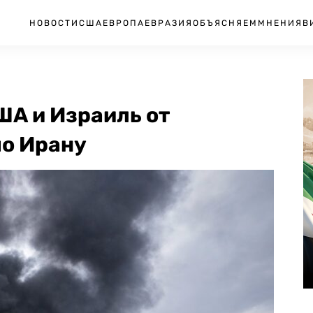
НОВОСТИ
США
ЕВРОПА
ЕВРАЗИЯ
ОБЪЯСНЯЕМ
МНЕНИЯ
В
ША и Израиль от
по Ирану