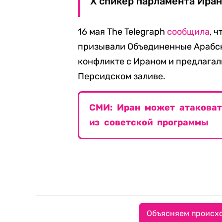
Х спикер парламента Иран
16 мая The Telegraph
cообщила
, 
призывали Объединенные Арабск
конфликте с Ираном и предлагал
Персидском заливе.
СМИ: Иран может атакова
из советской программы
Объясняем происхо