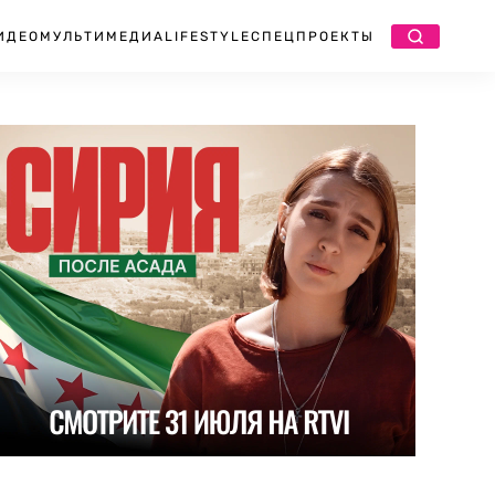
ИДЕО
МУЛЬТИМЕДИА
LIFESTYLE
СПЕЦПРОЕКТЫ