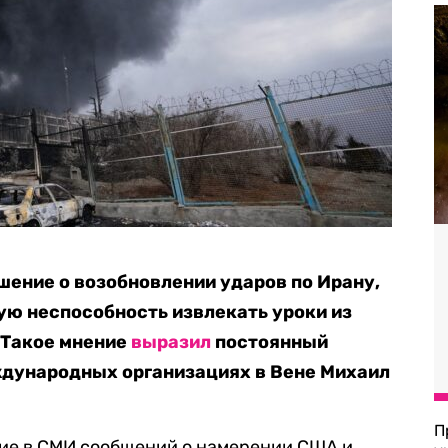
шение о возобновлении ударов по Ирану,
ую неспособность извлекать уроки из
 Такое мнение
выразил
постоянный
ждународных организациях в Вене Михаил
П
ние в СМИ сообщений о намерении США и