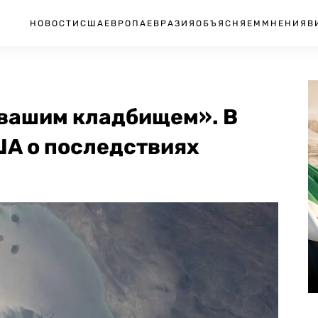
НОВОСТИ
США
ЕВРОПА
ЕВРАЗИЯ
ОБЪЯСНЯЕМ
МНЕНИЯ
В
 вашим кладбищем». В
А о последствиях