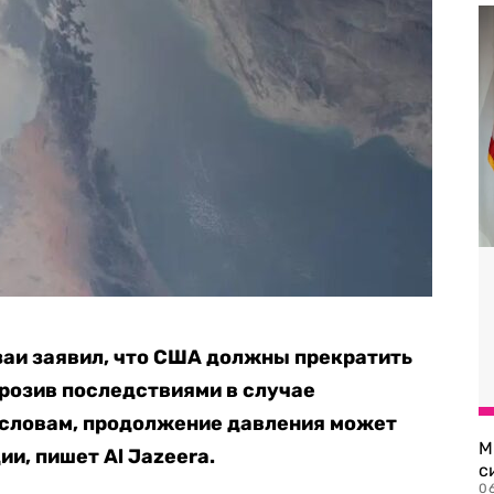
заи заявил, что США должны прекратить
грозив последствиями в случае
 словам, продолжение давления может
М
и, пишет Al Jazeera.
с
0