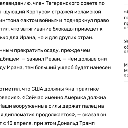
елевидению, член Тегеранского совета по
мандующий Корпусом стражей исламской
«
п
ингтона «актом войны» и подчеркнул право
п
етил, что затягивание блокады приведет к
0
ко для Ирана, но и для других стран.
У
о
нным прекратить осаду, прежде чем
0
дбищем, — заявил Резаи, — Чем дольше они
М
ду Ирана, тем больший ущерб будет нанесен
М
05
отметил, что США должны «на практике
доверия». «Сейчас именно Америка должна
 Наши вооруженные силы держат палец на
мя дипломатия продолжается», — сказал он.
т с 13 апреля, при этом Дональд Трамп