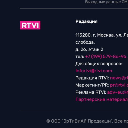
Выходные данные СМ
Редакция
115280, г. Москва, ул. 
слобода,
д. 26, этаж 2
тел:
+7 (499) 579-86-96
Для общих вопросов:
Infortvi@rtvi.com
Редакция RTVI:
news@rt
Маркетинг/PR:
pr@rtvi
Реклама RTVI:
adv-eu@r
Партнерские материа
© ООО "ЭрТиВиАй Продакшн". Все пр