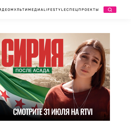
ИДЕО
МУЛЬТИМЕДИА
LIFESTYLE
СПЕЦПРОЕКТЫ