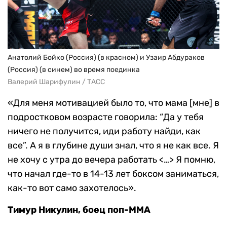
Анатолий Бойко (Россия) (в красном) и Узаир Абдураков
(Россия) (в синем) во время поединка
Валерий Шарифулин / ТАСС
«Для меня мотивацией было то, что мама [мне] в
подростковом возрасте говорила: “Да у тебя
ничего не получится, иди работу найди, как
все”. А я в глубине души знал, что я не как все. Я
не хочу с утра до вечера работать <…> Я помню,
что начал где-то в 14-13 лет боксом заниматься,
как-то вот само захотелось».
Тимур Никулин, боец поп-MMA