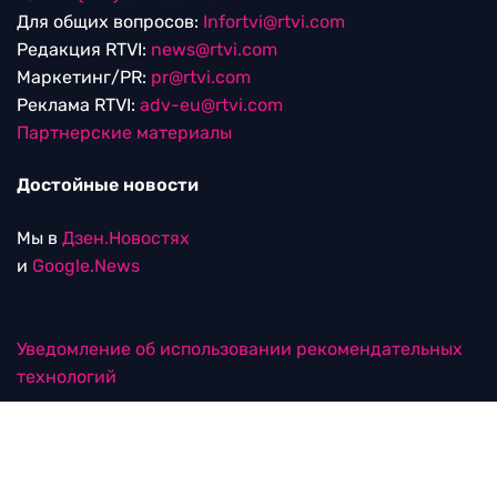
Для общих вопросов:
Infortvi@rtvi.com
Редакция RTVI:
news@rtvi.com
Маркетинг/PR:
pr@rtvi.com
Реклама RTVI:
adv-eu@rtvi.com
Партнерские материалы
Достойные новости
Мы в
Дзен.Новостях
и
Google.News
Уведомление об использовании рекомендательных
технологий
RTVI в соцсетях