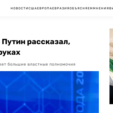
НОВОСТИ
США
ЕВРОПА
ЕВРАЗИЯ
ОБЪЯСНЯЕМ
МНЕНИЯ
В
 Путин рассказал,
 руках
меет большие властные полномочия