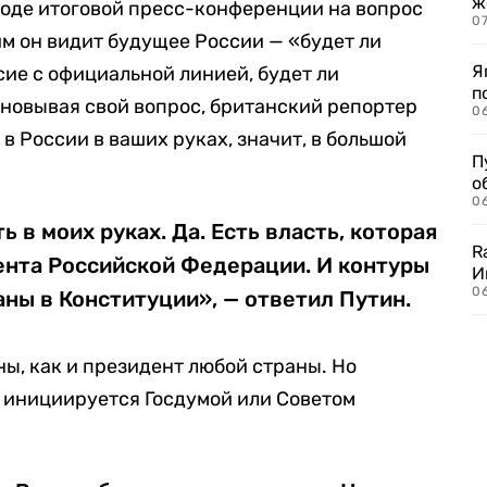
ж
 ходе итоговой пресс-конференции на вопрос
0
им он видит будущее России — «будет ли
Я
сие с официальной линией, будет ли
п
сновывая свой вопрос, британский репортер
0
 в России в ваших руках, значит, в большой
П
о
06
ь в моих руках. Да. Есть власть, которая
R
ента Российской Федерации. И контуры
И
0
аны в Конституции», — ответил Путин.
ны, как и президент любой страны. Но
в инициируется Госдумой или Советом