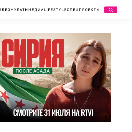
ИДЕО
МУЛЬТИМЕДИА
LIFESTYLE
СПЕЦПРОЕКТЫ