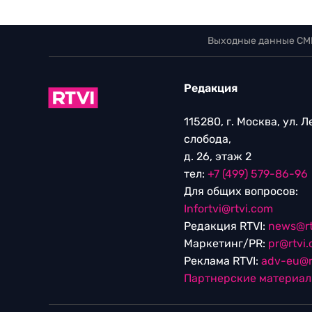
Выходные данные СМ
Редакция
115280, г. Москва, ул. 
слобода,
д. 26, этаж 2
тел:
+7 (499) 579-86-96
Для общих вопросов:
Infortvi@rtvi.com
Редакция RTVI:
news@rt
Маркетинг/PR:
pr@rtvi
Реклама RTVI:
adv-eu@r
Партнерские материа