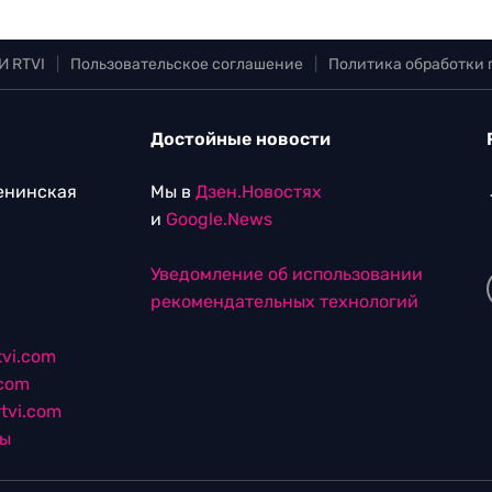
И RTVI
|
Пользовательское соглашение
|
Политика обработки
Достойные новости
Ленинская
Мы в
Дзен.Новостях
и
Google.News
Уведомление об использовании
рекомендательных технологий
vi.com
.com
tvi.com
лы