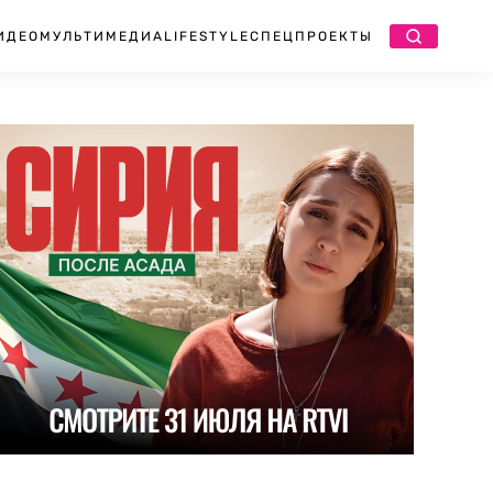
ИДЕО
МУЛЬТИМЕДИА
LIFESTYLE
СПЕЦПРОЕКТЫ