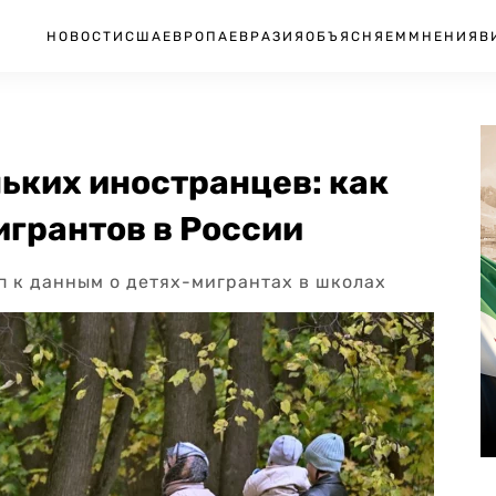
НОВОСТИ
США
ЕВРОПА
ЕВРАЗИЯ
ОБЪЯСНЯЕМ
МНЕНИЯ
В
ьких иностранцев: как
игрантов в России
п к данным о детях-мигрантах в школах