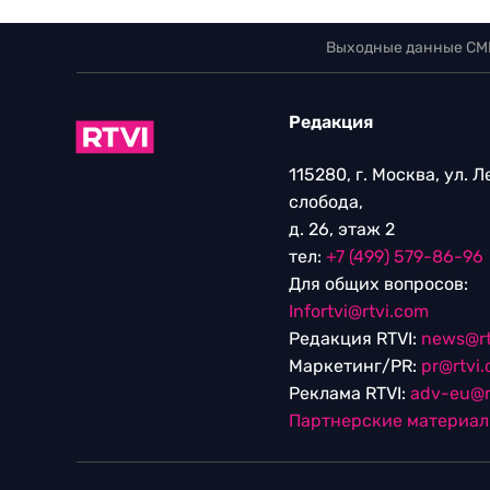
Выходные данные СМ
Редакция
115280, г. Москва, ул. 
слобода,
д. 26, этаж 2
тел:
+7 (499) 579-86-96
Для общих вопросов:
Infortvi@rtvi.com
Редакция RTVI:
news@rt
Маркетинг/PR:
pr@rtvi
Реклама RTVI:
adv-eu@r
Партнерские материа