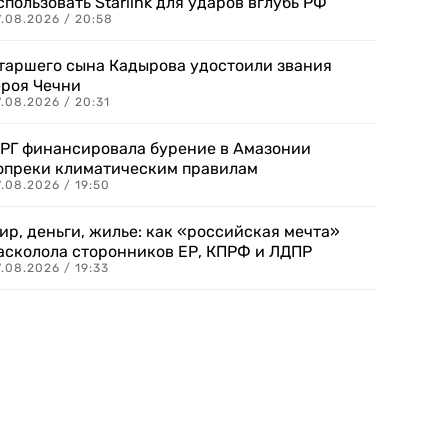
спользовать Starlink для ударов вглубь РФ
7.08.2026 / 20:58
таршего сына Кадырова удостоили звания
ероя Чечни
.08.2026 / 20:31
РГ финансировала бурение в Амазонии
опреки климатическим правилам
.08.2026 / 19:50
ир, деньги, жилье: как «российская мечта»
асколола сторонников ЕР, КПРФ и ЛДПР
.08.2026 / 19:33