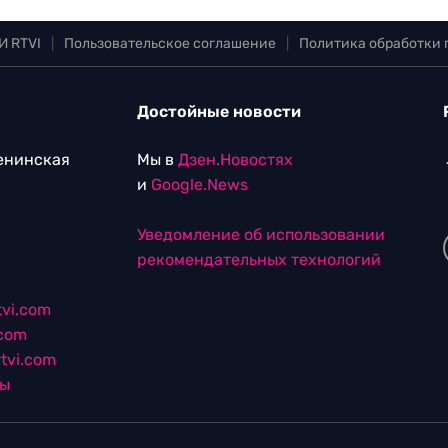
И RTVI
|
Пользовательское соглашение
|
Политика обработки
Достойные новости
Ленинская
Мы в
Дзен.Новостях
и
Google.News
Уведомление об использовании
рекомендательных технологий
vi.com
.com
tvi.com
лы