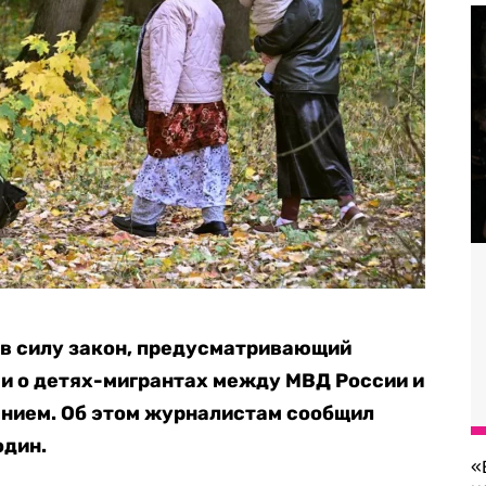
т в силу закон, предусматривающий
и о детях-мигрантах между МВД России и
анием. Об этом журналистам сообщил
один.
«