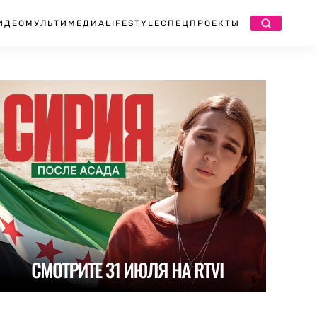
ИДЕО
МУЛЬТИМЕДИА
LIFESTYLE
СПЕЦПРОЕКТЫ