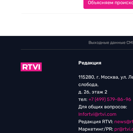
Объясняем происхо
Выходные данные СМ
Редакция
115280, г. Москва, ул. 
слобода,
д. 26, этаж 2
тел:
+7 (499) 579-86-96
Для общих вопросов:
Infortvi@rtvi.com
Редакция RTVI:
news@rt
Маркетинг/PR:
pr@rtvi