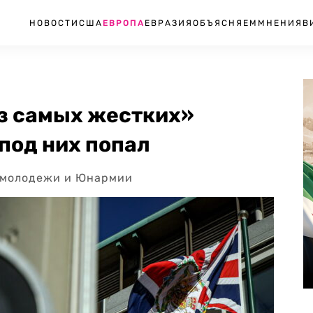
НОВОСТИ
США
ЕВРОПА
ЕВРАЗИЯ
ОБЪЯСНЯЕМ
МНЕНИЯ
В
из самых жестких»
 под них попал
осмолодежи и Юнармии