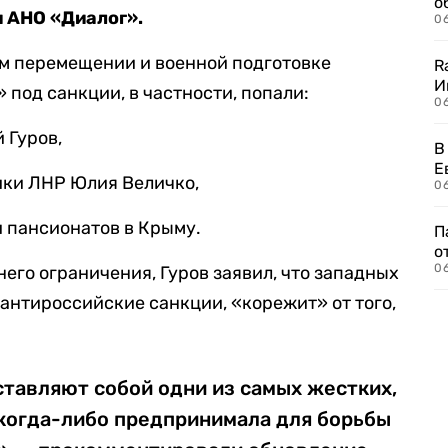
о
и АНО «Диалог».
06
м перемещении и военной подготовке
R
И
под санкции, в частности, попали:
0
 Гуров,
В
Е
ки ЛНР Юлия Величко,
06
и пансионатов в Крыму.
П
о
06
его ограничения, Гуров заявил, что западных
антироссийские санкции, «корежит» от того,
тавляют собой одни из самых жестких,
когда-либо предпринимала для борьбы