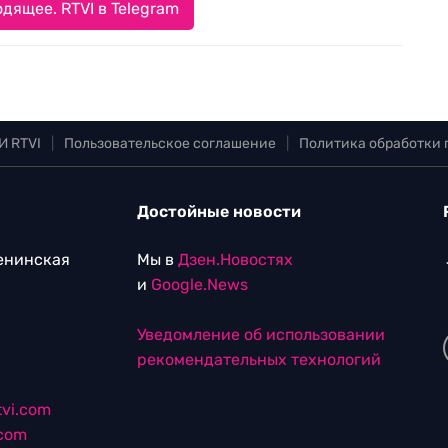
дящее. RTVI в Telegram
И RTVI
|
Пользовательское соглашение
|
Политика обработки
Достойные новости
Ленинская
Мы в
Дзен.Новостях
и
Google.News
Уведомление об использовании
рекомендательных технологий
vi.com
.com