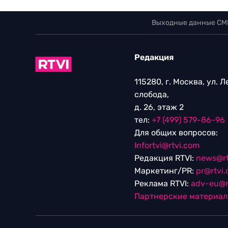
Выходные данные СМ
Редакция
115280, г. Москва, ул. 
слобода,
д. 26, этаж 2
тел:
+7 (499) 579-86-96
Для общих вопросов:
Infortvi@rtvi.com
Редакция RTVI:
news@rt
Маркетинг/PR:
pr@rtvi
Реклама RTVI:
adv-eu@r
Партнерские материа