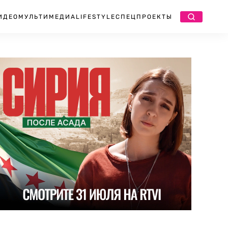
ИДЕО
МУЛЬТИМЕДИА
LIFESTYLE
СПЕЦПРОЕКТЫ