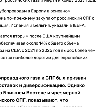
от российских газа и нефти к концу 2027 года.
рубопроводам в Европу в основном
ока по-прежнему закупают российский СПГ с
ция, Испания и Бельгия, указали в IEEFA.
стается вторым после США крупнейшим
обеспечивая около 14% общего объема
а из США с 2021 по 2025 год вырос более чем
вляется наиболее дорогим для европейских
проводного газа к СПГ был призван
оставок и диверсификацию. Однако
на Ближнем Востоке и чрезмерной
ского СПГ, показывают, что