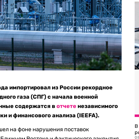
ода импортировал из России рекордное
ного газа (СПГ) с начала военной
анные содержатся в
отчете
независимого
и и финансового анализа (IEEFA).
В
шел на фоне нарушения поставок
р
 Ближнем Востоке и фактического закрытия
08