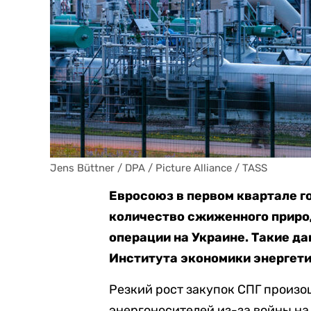
Jens Büttner / DPA / Picture Alliance / TASS
Евросоюз в первом квартале г
количество сжиженного природ
операции на Украине. Такие д
Института экономики энергетик
Резкий рост закупок СПГ произо
энергоносителей из-за войны на