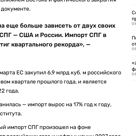
 документе.
С
п
08
ла еще больше зависеть от двух своих
СПГ — США и России. Импорт СПГ в
П
стиг квартального рекорда», —
о
08
«
ф
марта ЕС закупил 6,9 млрд куб. м российского
0
ервом квартале прошлого года, и является
2 года.
анилась — импорт вырос на 17% год к году,
ститута.
ый импорт СПГ произошел на фоне