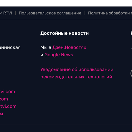
И RTVI
|
Пользовательское соглашение
|
Политика обработки
Достойные новости
Ленинская
Мы в
Дзен.Новостях
и
Google.News
Уведомление об использовании
рекомендательных технологий
vi.com
.com
tvi.com
лы