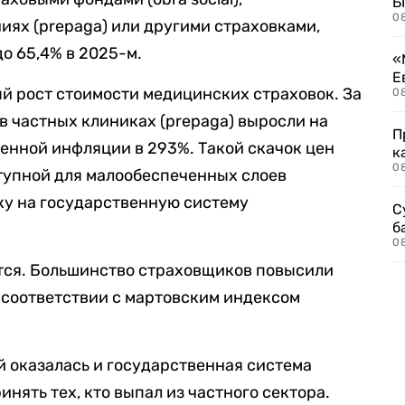
Б
0
иях (prepaga) или другими страховками,
до 65,4% в 2025-м.
«
Е
й рост стоимости медицинских страховок. За
0
в частных клиниках (prepaga) выросли на
П
енной инфляции в 293%. Такой скачок цен
к
0
тупной для малообеспеченных слоев
ку на государственную систему
С
б
0
тся. Большинство страховщиков повысили
 соответствии с мартовским индексом
й оказалась и государственная система
нять тех, кто выпал из частного сектора.