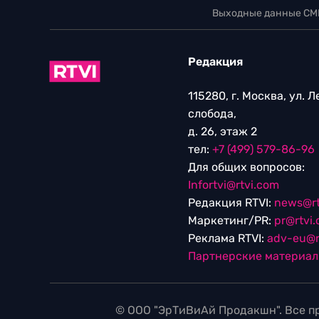
Выходные данные СМ
Редакция
115280, г. Москва, ул. 
слобода,
д. 26, этаж 2
тел:
+7 (499) 579-86-96
Для общих вопросов:
Infortvi@rtvi.com
Редакция RTVI:
news@rt
Маркетинг/PR:
pr@rtvi
Реклама RTVI:
adv-eu@r
Партнерские материа
© ООО "ЭрТиВиАй Продакшн". Все пр