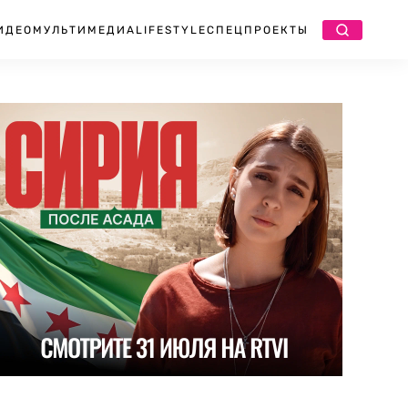
ИДЕО
МУЛЬТИМЕДИА
LIFESTYLE
СПЕЦПРОЕКТЫ