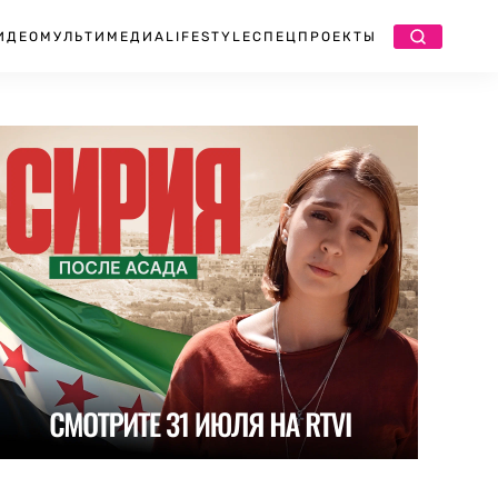
ИДЕО
МУЛЬТИМЕДИА
LIFESTYLE
СПЕЦПРОЕКТЫ