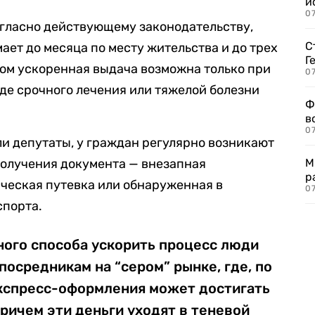
и
0
огласно действующему законодательству,
С
ает до месяца по месту жительства и до трех
Г
этом ускоренная выдача возможна только при
07
де срочного лечения или тяжелой болезни
Ф
в
07
ли депутаты, у граждан регулярно возникают
получения документа — внезапная
М
р
ческая путевка или обнаруженная в
07
спорта.
ного способа ускорить процесс люди
осредникам на “сером” рынке, где, по
кспресс-оформления может достигать
причем эти деньги уходят в теневой