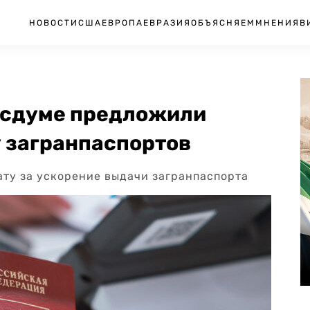
НОВОСТИ
США
ЕВРОПА
ЕВРАЗИЯ
ОБЪЯСНЯЕМ
МНЕНИЯ
В
Госдуме предложили
у загранпаспортов
ту за ускорение выдачи загранпаспорта