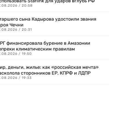
спользовать Starlink для ударов вглубь РФ
7.08.2026 / 20:58
таршего сына Кадырова удостоили звания
ероя Чечни
.08.2026 / 20:31
РГ финансировала бурение в Амазонии
опреки климатическим правилам
.08.2026 / 19:50
ир, деньги, жилье: как «российская мечта»
асколола сторонников ЕР, КПРФ и ЛДПР
.08.2026 / 19:33