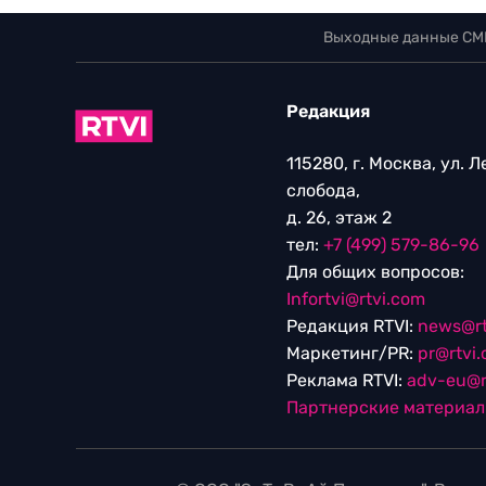
Выходные данные СМ
Редакция
115280, г. Москва, ул. 
слобода,
д. 26, этаж 2
тел:
+7 (499) 579-86-96
Для общих вопросов:
Infortvi@rtvi.com
Редакция RTVI:
news@rt
Маркетинг/PR:
pr@rtvi
Реклама RTVI:
adv-eu@r
Партнерские материа