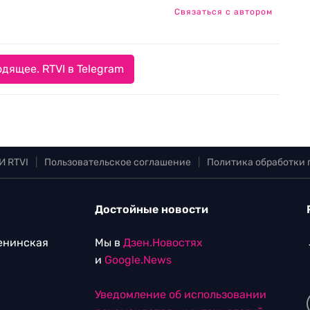
Связаться с автором
дящее. RTVI в Telegram
И RTVI
|
Пользовательское соглашение
|
Политика обработки
Достойные новости
Ленинская
Мы в
Дзен.Новостях
и
Google.News
Уведомление об использовании