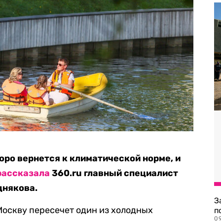
оро вернется к климатической норме, и
рассказала
360.ru главный специалист
днякова.
З
, Москву пересечет один из холодных
п
0