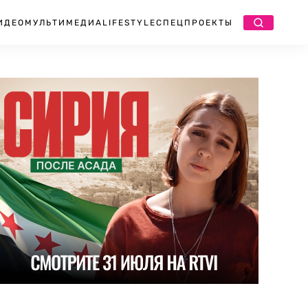
ИДЕО
МУЛЬТИМЕДИА
LIFESTYLE
СПЕЦПРОЕКТЫ