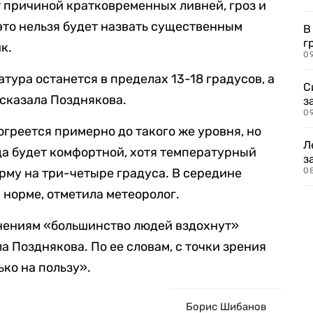
 причиной кратковременных ливней, гроз и
то нельзя будет назвать существенным
В
г
к.
09
атура останется в пределах 13-18 градусов, а
С
ссказала Позднякова.
з
0
рогреется примерно до такого же уровня, но
Л
да будет комфортной, хотя температурный
з
му на три-четыре градуса. В середине
0
 норме, отметила метеоролог.
нениям «большинство людей вздохнут»
а Позднякова. По ее словам, с точки зрения
ко на пользу».
Борис Шибанов