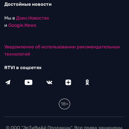
Достойные новости
Мы в
Дзен.Новостях
и
Google.News
Уведомление об использовании рекомендательных
технологий
RTVI в соцсетях
18+
© ООО "ЭрТиВиАй Продакшн". Все права защищены.