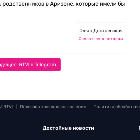
сь родственников в Аризоне, которые имели бы
Ольга Достоевская
Связаться с автором
дящее. RTVI в Telegram
И RTVI
|
Пользовательское соглашение
|
Политика обработки
Достойные новости