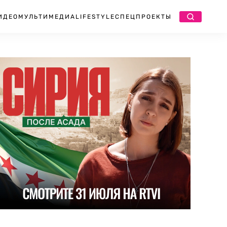
ИДЕО
МУЛЬТИМЕДИА
LIFESTYLE
СПЕЦПРОЕКТЫ