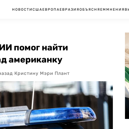
НОВОСТИ
США
ЕВРОПА
ЕВРАЗИЯ
ОБЪЯСНЯЕМ
МНЕНИЯ
В
 ИИ помог найти
ад американку
назад Кристину Мэри Плант