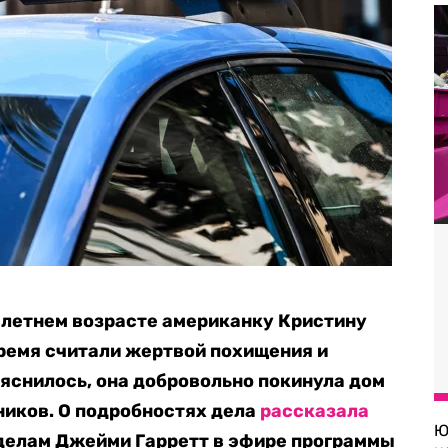
-летнем возрасте американку Кристину
время считали жертвой похищения и
ыяснилось, она добровольно покинула дом
ников. О подробностях дела
рассказала
Ю
делам Джейми Гарретт в эфире программы