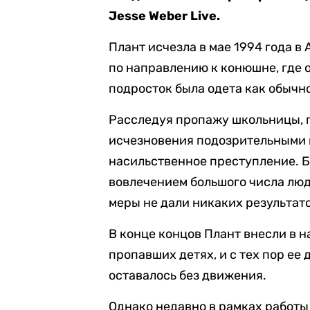
Jesse Weber Live.
Плант исчезла в мае 1994 года в
по направлению к конюшне, где 
подросток была одета как обычно
Расследуя пропажу школьницы, п
исчезновения подозрительными и
насильственное преступление. 
вовлечением большого числа люд
меры не дали никаких результато
В конце концов Плант внесли в н
пропавших детях, и с тех пор ее
оставалось без движения.
Однако недавно в рамках работ