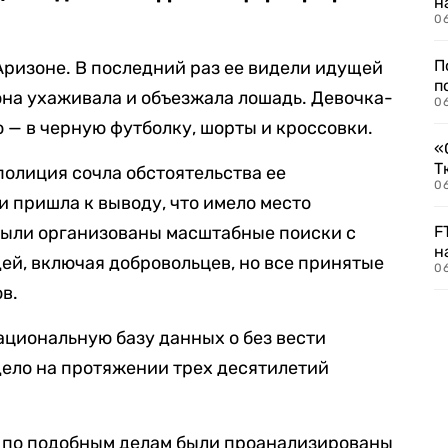
н
06
П
 Аризоне. В последний раз ее видели идущей
п
она ухаживала и объезжала лошадь. Девочка-
0
 — в черную футболку, шорты и кроссовки.
«
Т
олиция сочла обстоятельства ее
06
 пришла к выводу, что имело место
Были организованы масштабные поиски с
F
н
ей, включая добровольцев, но все принятые
06
в.
ациональную базу данных о без вести
 дело на протяжении трех десятилетий
ы по подобным делам были проанализированы