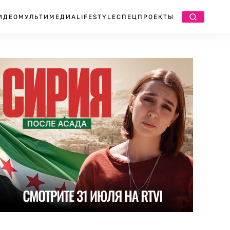
ИДЕО
МУЛЬТИМЕДИА
LIFESTYLE
СПЕЦПРОЕКТЫ