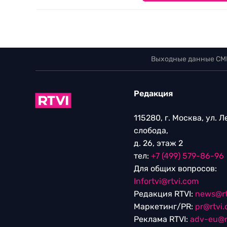
Выходные данные СМ
Редакция
115280, г. Москва, ул. 
слобода,
д. 26, этаж 2
тел:
+7 (499) 579-86-96
Для общих вопросов:
Infortvi@rtvi.com
Редакция RTVI:
news@rt
Маркетинг/PR:
pr@rtvi
Реклама RTVI:
adv-eu@r