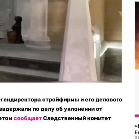
-гендиректора стройфирмы и его делового
задержали по делу об уклонении от
 этом
сообщает
Следственный комитет
«
Е
0