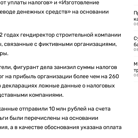
от уплаты налогов» и «Изготовление
еводе денежных средств» на основании
П
к
0
22 годах гендиректор строительной компании
С
, связанные с фиктивными организациями,
б
0
ры.
М
тели, фигурант дела занизил суммы налогов
т
ог на прибыль организации более чем на 260
0
 в декларациях ложные данные о налоговых
одставными компаниями.
жанные отправили 10 млн рублей на счета
ьги были перечислены на основании
ия, а в качестве обоснования указана оплата