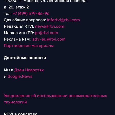
115280, г. Москва, ул. Ленинская слобода,
д. 26, этаж 2
тел:
+7 (499) 579-86-96
Для общих вопросов:
Infortvi@rtvi.com
Редакция RTVI:
news@rtvi.com
Маркетинг/PR:
pr@rtvi.com
Реклама RTVI:
adv-eu@rtvi.com
Партнерские материалы
Достойные новости
Мы в
Дзен.Новостях
и
Google.News
Уведомление об использовании рекомендательных
технологий
RTVI в соцсетях