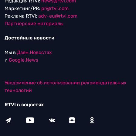
Редакция RTVI:
news@rtvi.com
Маркетинг/PR:
pr@rtvi.com
Реклама RTVI:
adv-eu@rtvi.com
Партнерские материалы
Достойные новости
Мы в
Дзен.Новостях
и
Google.News
Уведомление об использовании рекомендательных
технологий
RTVI в соцсетях