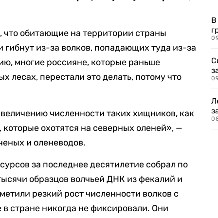
В
г
 что обитающие на территории страны
09
и гибнут из-за волков, попадающих туда из-за
С
ию, многие россияне, которые раньше
з
х лесах, перестали это делать, потому что
0
Л
з
увеличению численности таких хищников, как
0
, которые охотятся на северных оленей», —
ченых и оленеводов.
урсов за последнее десятилетие собрал по
тысячи образцов волчьей ДНК из фекалий и
тметили резкий рост численности волков с
в стране никогда не фиксировали. Они