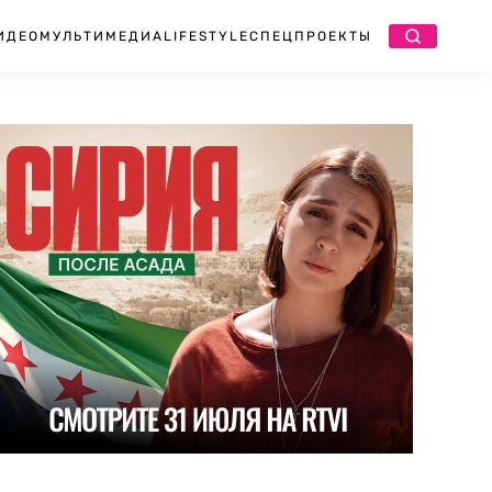
ИДЕО
МУЛЬТИМЕДИА
LIFESTYLE
СПЕЦПРОЕКТЫ