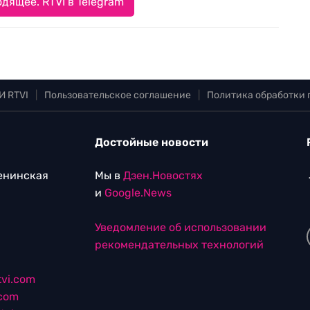
дящее. RTVI в Telegram
И RTVI
|
Пользовательское соглашение
|
Политика обработки
Достойные новости
Ленинская
Мы в
Дзен.Новостях
и
Google.News
Уведомление об использовании
рекомендательных технологий
vi.com
.com