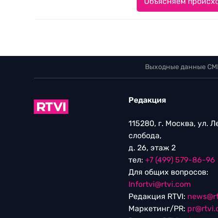
Объясняем происхо
Выходные данные СМ
Редакция
115280, г. Москва, ул. 
слобода,
д. 26, этаж 2
тел:
+7 (499) 579-86-96
Для общих вопросов:
Infortvi@rtvi.com
Редакция RTVI:
news@rt
Маркетинг/PR:
pr@rtvi