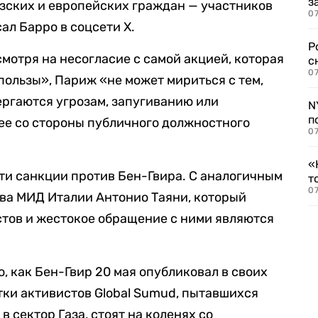
з
зских и европейских граждан — участников
07
ал Барро в соцсети X.
Р
есмотря на несогласие с самой акцией, которая
с
07
пользы», Париж «не может мириться с тем,
ргаются угрозам, запугиванию или
N
п
ее со стороны публичного должностного
07
«
ти санкции против Бен-Гвира. С аналогичным
т
07
ва МИД Италии Антонио Таяни, который
стов и жестокое обращение с ними являются
, как Бен-Гвир 20 мая опубликовал в своих
тки активистов Global Sumud, пытавшихся
 сектор Газа, стоят на коленях со