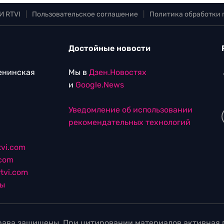
И RTVI
|
Пользовательское соглашение
|
Политика обработки
Достойные новости
Ленинская
Мы в
Дзен.Новостях
и
Google.News
Уведомление об использовании
рекомендательных технологий
vi.com
.com
tvi.com
лы
ава защищены. При цитировании материалов активная г