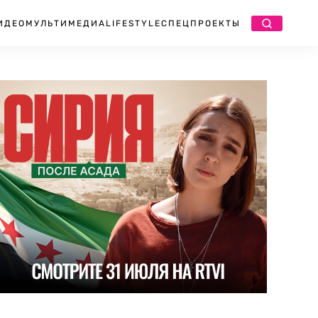
ИДЕО
МУЛЬТИМЕДИА
LIFESTYLE
СПЕЦПРОЕКТЫ