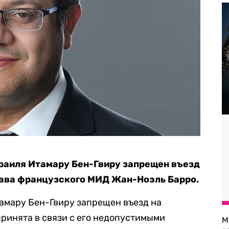
раиля Итамару Бен-Гвиру запрещен въезд
лава французского МИД Жан-Ноэль Барро.
амару Бен-Гвиру запрещен въезд на
ринята в связи с его недопустимыми
М