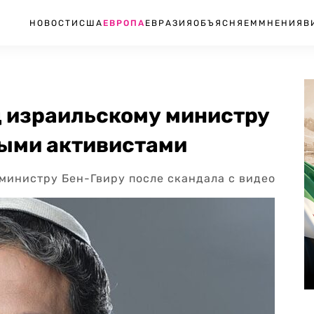
НОВОСТИ
США
ЕВРОПА
ЕВРАЗИЯ
ОБЪЯСНЯЕМ
МНЕНИЯ
В
 израильскому министру
ными активистами
министру Бен-Гвиру после скандала с видео