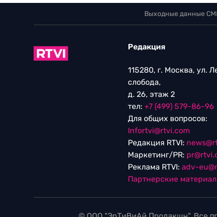
Выходные данные СМ
Редакция
115280, г. Москва, ул. 
слобода,
д. 26, этаж 2
тел:
+7 (499) 579-86-96
Для общих вопросов:
Infortvi@rtvi.com
Редакция RTVI:
news@rt
Маркетинг/PR:
pr@rtvi
Реклама RTVI:
adv-eu@r
Партнерские материа
© ООО "ЭрТиВиАй Продакшн". Все пр