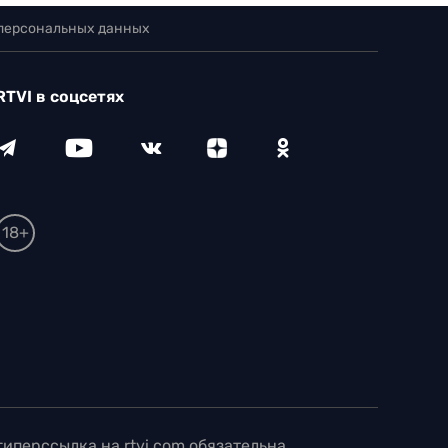
 персональных данных
RTVI в соцсетях
18+
иперссылка на rtvi.com обязательна