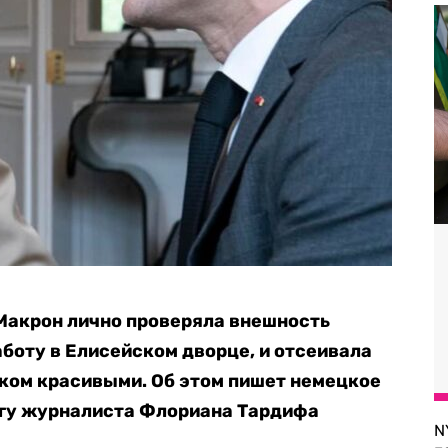
Макрон лично проверяла внешность
боту в Елисейском дворце, и отсеивала
шком красивыми. Об этом пишет немецкое
игу журналиста Флориана Тардифа
N