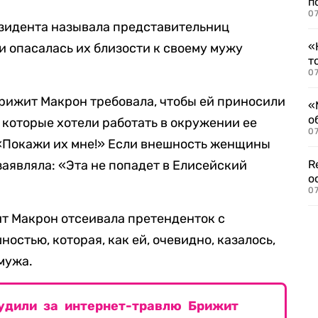
п
07
резидента называла представительниц
«
 опасалась их близости к своему мужу
т
07
рижит Макрон требовала, чтобы ей приносили
«
о
 которые хотели работать в окружении ее
07
 «Покажи их мне!» Если внешность женщины
заявляла: «Эта не попадет в Елисейский
R
о
07
ит Макрон отсеивала претенденток с
остью, которая, как ей, очевидно, казалось,
мужа.
удили за интернет-травлю Брижит