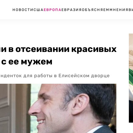
НОВОСТИ
США
ЕВРОПА
ЕВРАЗИЯ
ОБЪЯСНЯЕМ
МНЕНИЯ
В
и в отсеивании красивых
 с ее мужем
енденток для работы в Елисейском дворце