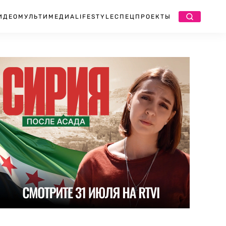
ИДЕО
МУЛЬТИМЕДИА
LIFESTYLE
СПЕЦПРОЕКТЫ