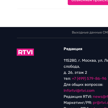
Выходные данные СМ
Редакция
115280, г. Москва, ул. 
слобода,
д. 26, этаж 2
тел:
+7 (499) 579-86-96
Для общих вопросов:
Infortvi@rtvi.com
Редакция RTVI:
news@rt
Маркетинг/PR:
pr@rtvi