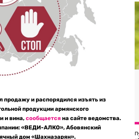
 продажу и распорядился изъять из
гольной продукции армянского
и и вина,
сообщается
на сайте ведомства.
омпании: «ВЕДИ-АЛКО», Абовянский
П
ьячный дом «Шахназарян».