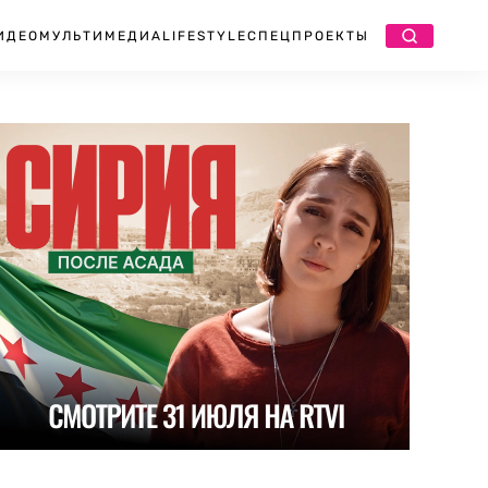
ИДЕО
МУЛЬТИМЕДИА
LIFESTYLE
СПЕЦПРОЕКТЫ