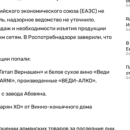
о
06
ийского экономического союза (ЕАЭС) не
R
ль, надзорное ведомство не уточнило.
И
даж и необходимости изъятия продукции
0
м сетям. В Роспотребнадзоре заверили, что
В
Е
06
ции попали:
П
Гетап Вернашен» и белое сухое вино «Веди
о
06
 ARNI», произведенные «ВЕДИ-АЛКО»,
 с завода Абовяна,
арян ХО» от Винно-коньячного дома
ношении армянских товаров за последние дни.