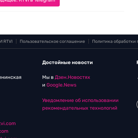
И RTVI
|
Пользовательское соглашение
|
Политика обработки
Достойные новости
Ленинская
Мы в
Дзен.Новостях
и
Google.News
Уведомление об использовании
рекомендательных технологий
vi.com
.com