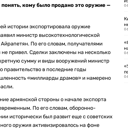
и
 понять, кому было продано это оружие —
06
К
н
воей истории экспортировала оружие
06
 заявил министр высокотехнологической
«
Айрапетян. По его словам, получателями
н
н не привел. Сделки заключены на несколько
06
нкретную сумму и виды вооружений министр
«
то правительство в последние годы
п
0
шленность «миллиарды драмов» и намерено
асли.
ение армянской стороны о начале экспорта
временным. По его словам, оборонно-
ии исторически был развит еще с советских
нного оружия активизировалось на фоне