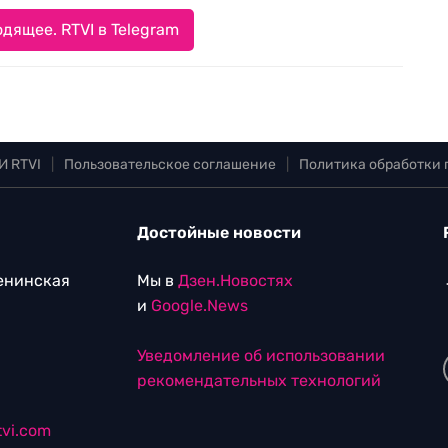
дящее. RTVI в Telegram
И RTVI
|
Пользовательское соглашение
|
Политика обработки
Достойные новости
Ленинская
Мы в
Дзен.Новостях
и
Google.News
Уведомление об использовании
рекомендательных технологий
vi.com