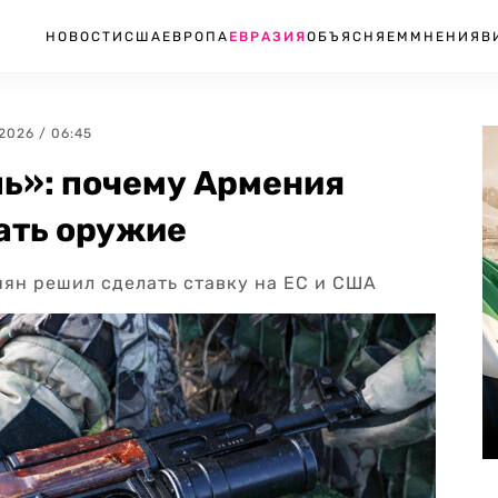
НОВОСТИ
США
ЕВРОПА
ЕВРАЗИЯ
ОБЪЯСНЯЕМ
МНЕНИЯ
В
.2026 / 06:45
шь»: почему Армения
ать оружие
нян решил сделать ставку на ЕС и США