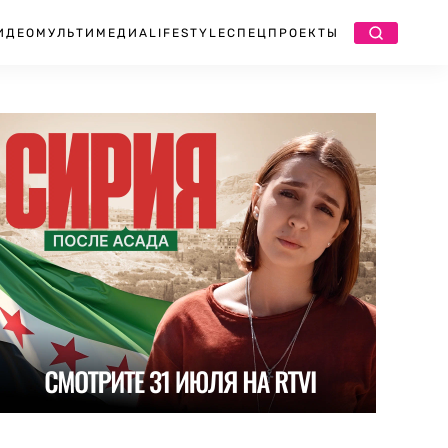
ИДЕО
МУЛЬТИМЕДИА
LIFESTYLE
СПЕЦПРОЕКТЫ