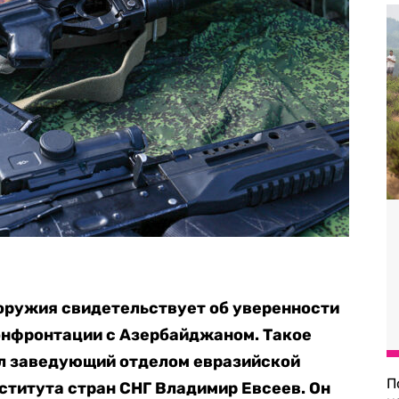
оружия свидетельствует об уверенности
онфронтации с Азербайджаном. Такое
ил заведующий отделом евразийской
П
ститута стран СНГ Владимир Евсеев. Он