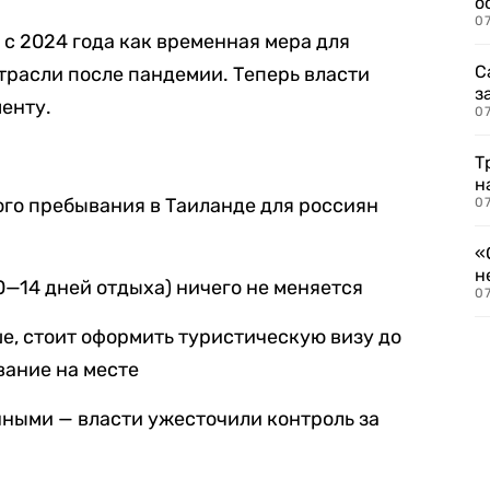
о
07
с 2024 года как временная мера для
С
трасли после пандемии. Теперь власти
з
енту.
07
Т
н
го пребывания в Таиланде для россиян
07
«
н
0—14 дней отдыха) ничего не меняется
07
ше, стоит оформить туристическую визу до
вание на месте
ными — власти ужесточили контроль за