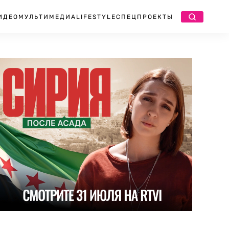
ИДЕО
МУЛЬТИМЕДИА
LIFESTYLE
СПЕЦПРОЕКТЫ