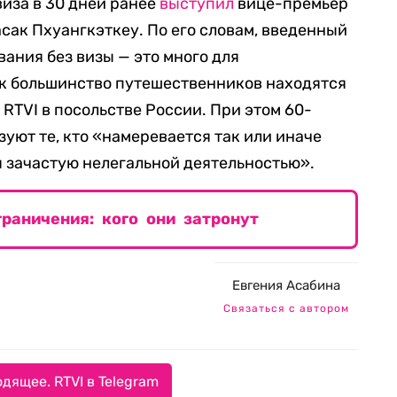
виза в 30 дней ранее
выступил
вице-премьер
сак Пхуангкэткеу. По его словам, введенный
ания без визы — это много для
ак большинство путешественников находятся
 RTVI в посольстве России. При этом 60-
уют те, кто «намеревается так или иначе
я зачастую нелегальной деятельностью».
раничения: кого они затронут
Евгения Асабина
Связаться с автором
дящее. RTVI в Telegram