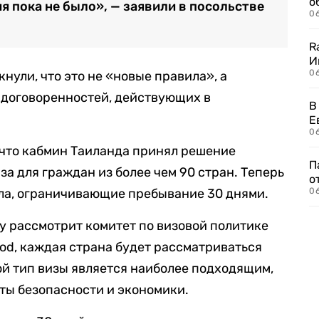
о
 пока не было», — заявили в посольстве
06
R
И
0
нули, что это не «новые правила», а
 договоренностей, действующих в
В
.
Е
06
 что кабмин Таиланда принял решение
П
а для граждан из более чем 90 стран. Теперь
о
ла, ограничивающие пребывание 30 днями.
06
у рассмотрит комитет по визовой политике
sod, каждая страна будет рассматриваться
кой тип визы является наиболее подходящим,
ты безопасности и экономики.