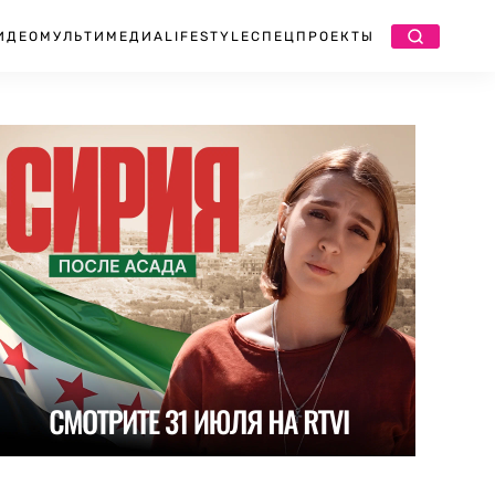
ИДЕО
МУЛЬТИМЕДИА
LIFESTYLE
СПЕЦПРОЕКТЫ