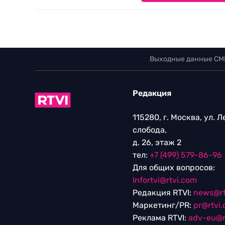
Выходные данные СМ
Редакция
115280, г. Москва, ул. 
слобода,
д. 26, этаж 2
тел:
+7 (499) 579-86-96
Для общих вопросов:
Infortvi@rtvi.com
Редакция RTVI:
news@rt
Маркетинг/PR:
pr@rtvi
Реклама RTVI:
adv-eu@r