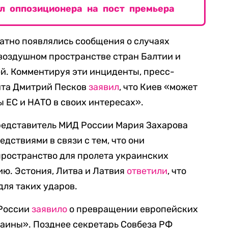
л оппозиционера на пост премьера
атно появлялись сообщения о случаях
воздушном пространстве стран Балтии и
й. Комментируя эти инциденты, пресс-
нта Дмитрий Песков
заявил
, что Киев «может
ы ЕС и НАТО в своих интересах».
редставитель МИД России Мария Захарова
дствиями в связи с тем, что они
пространство для пролета украинских
ю. Эстония, Литва и Латвия
ответили
, что
для таких ударов.
 России
заявило
о превращении европейских
раины». Позднее секретарь Совбеза РФ