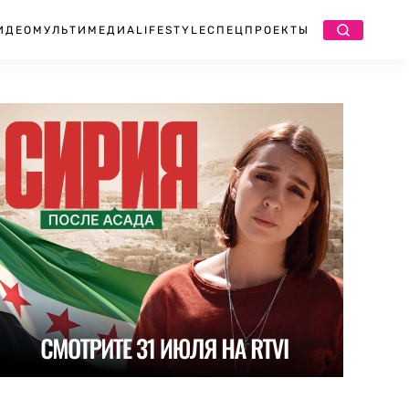
ИДЕО
МУЛЬТИМЕДИА
LIFESTYLE
СПЕЦПРОЕКТЫ