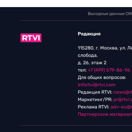
Выходные данные СМ
Редакция
115280, г. Москва, ул. 
слобода,
д. 26, этаж 2
тел:
+7 (499) 579-86-96
Для общих вопросов:
Infortvi@rtvi.com
Редакция RTVI:
news@rt
Маркетинг/PR:
pr@rtvi
Реклама RTVI:
adv-eu@r
Партнерские материа