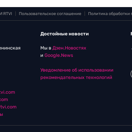
И RTVI
|
Пользовательское соглашение
|
Политика обработки
Достойные новости
Ленинская
Мы в
Дзен.Новостях
и
Google.News
Уведомление об использовании
рекомендательных технологий
vi.com
.com
tvi.com
лы