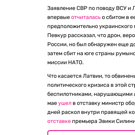
Заявление СВР по поводу ВСУ и Л
впервые
отчиталась
о сбитом в 
предположительно украинского 
Певкур рассказал, что дрон, вер
России, но был обнаружен еще д
затем сбит на юге страны румын
миссии НАТО.
Что касается Латвии, то обвинен
политического кризиса в этой с
беспилотниками, нарушающими л
мае
ушел
в отставку министр обо
дней раскол внутри правящей ко
отставке
премьера Эвики Силини 