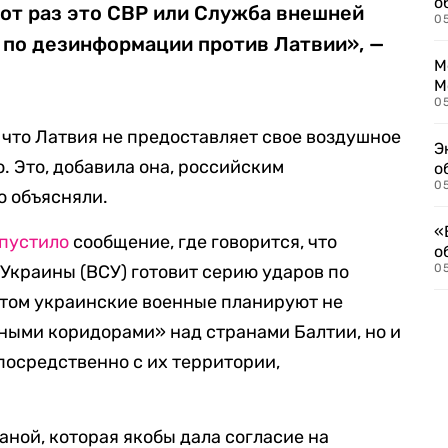
о
тот раз это СВР или Служба внешней
0
 по дезинформации против Латвии», —
М
М
05
м, что Латвия не предоставляет свое воздушное
Э
. Это, добавила она, российским
о
05
о объясняли.
«
пустило
сообщение, где говорится, что
о
Украины (ВСУ) готовит серию ударов по
05
этом украинские военные планируют не
ными коридорами» над странами Балтии, но и
посредственно с их территории,
аной, которая якобы дала согласие на