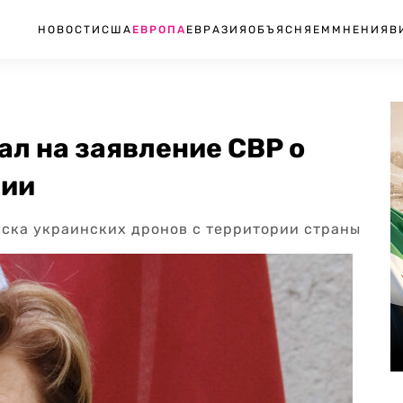
НОВОСТИ
США
ЕВРОПА
ЕВРАЗИЯ
ОБЪЯСНЯЕМ
МНЕНИЯ
В
л на заявление СВР о
сии
уска украинских дронов с территории страны