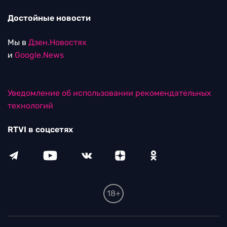
Достойные новости
Мы в
Дзен.Новостях
и
Google.News
Уведомление об использовании рекомендательных
технологий
RTVI в соцсетях
18+