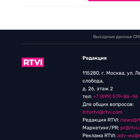
Выходные данные СМ
Редакция
115280, г. Москва, ул. 
слобода,
д. 26, этаж 2
тел:
+7 (499) 579-86-96
Для общих вопросов:
Infortvi@rtvi.com
Редакция RTVI:
news@rt
Маркетинг/PR:
pr@rtvi
Реклама RTVI:
adv-eu@r