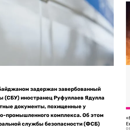
ербайджаном задержан завербованный
ы (СБУ) иностранец Руфуллаев Ядулла
етные документы, похищенные у
но-промышленного комплекса. Об этом
«
альной службы безопасности (ФСБ)
Е
0