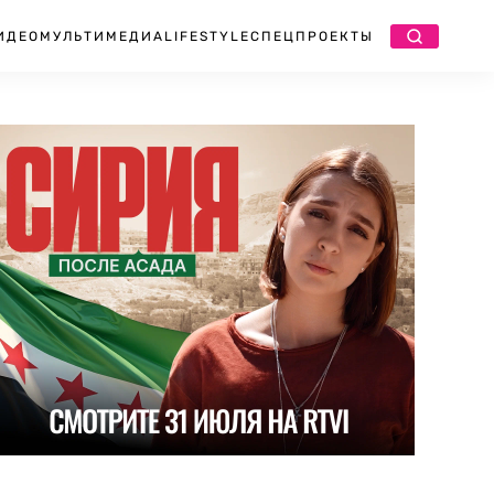
ИДЕО
МУЛЬТИМЕДИА
LIFESTYLE
СПЕЦПРОЕКТЫ