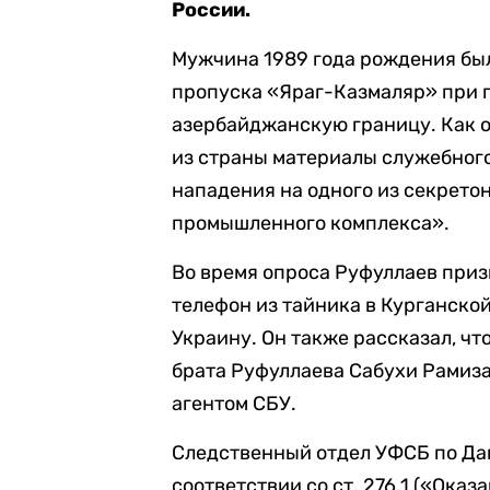
России.
Мужчина 1989 года рождения бы
пропуска «Яраг-Казмаляр» при 
азербайджанскую границу. Как о
из страны материалы служебного
нападения на одного из секрето
промышленного комплекса».
Во время опроса Руфуллаев приз
телефон из тайника в Курганско
Украину. Он также рассказал, чт
брата Руфуллаева Сабухи Рамиза
агентом СБУ.
Следственный отдел УФСБ по Даг
соответствии со ст. 276.1 («Ока