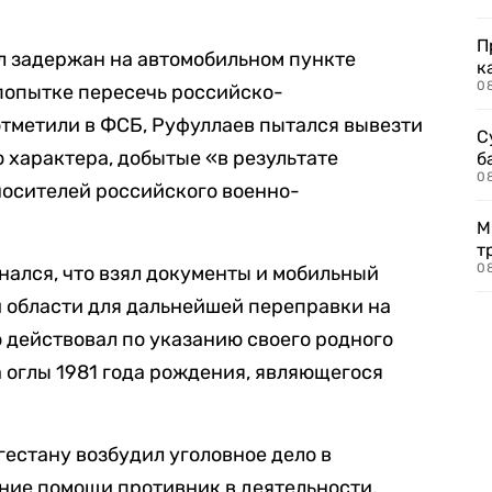
П
л задержан на автомобильном пункте
к
0
попытке пересечь российско-
тметили в ФСБ, Руфуллаев пытался вывезти
С
 характера, добытые «в результате
б
0
носителей российского военно-
М
т
0
нался, что взял документы и мобильный
й области для дальнейшей переправки на
о действовал по указанию своего родного
 оглы 1981 года рождения, являющегося
естану возбудил уголовное дело в
зание помощи противник в деятельности,