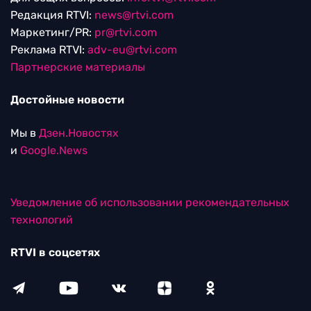
Редакция RTVI:
news@rtvi.com
Маркетинг/PR:
pr@rtvi.com
Реклама RTVI:
adv-eu@rtvi.com
Партнерские материалы
Достойные новости
Мы в
Дзен.Новостях
и
Google.News
Уведомление об использовании рекомендательных
технологий
RTVI в соцсетях