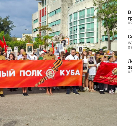
В
г
09
С
з
0
Л
з
0