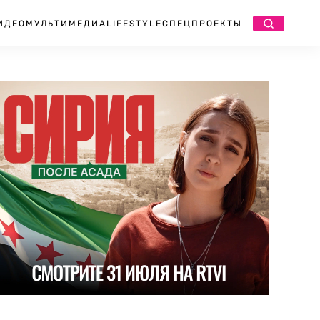
ИДЕО
МУЛЬТИМЕДИА
LIFESTYLE
СПЕЦПРОЕКТЫ