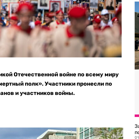
икой Отечественной войне по всему миру
ертный полк». Участники пронесли по
анов и участников войны.
З
п
0