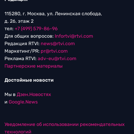
115280, г. Москва, ул. Ленинская слобода,
д. 26, этаж 2
тел:
+7 (499) 579-86-96
Для общих вопросов:
Infortvi@rtvi.com
Редакция RTVI:
news@rtvi.com
Маркетинг/PR:
pr@rtvi.com
Реклама RTVI:
adv-eu@rtvi.com
Партнерские материалы
Достойные новости
Мы в
Дзен.Новостях
и
Google.News
Уведомление об использовании рекомендательных
технологий