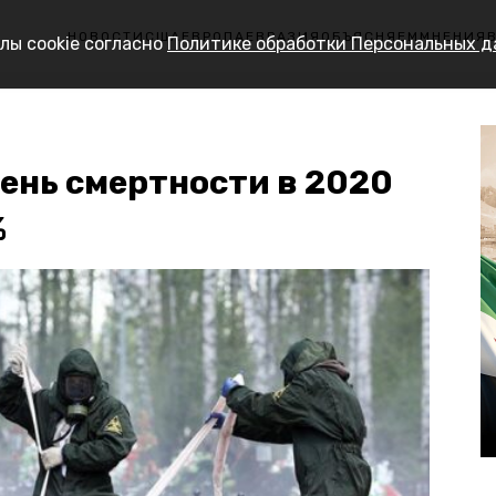
НОВОСТИ
США
ЕВРОПА
ЕВРАЗИЯ
ОБЪЯСНЯЕМ
МНЕНИЯ
лы cookie согласно
Политике обработки Персональных 
вень смертности в 2020
%