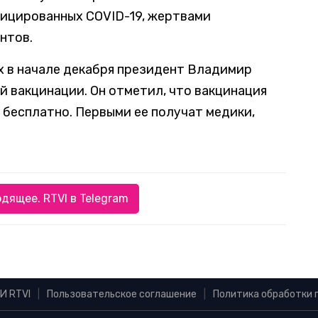
фицированных COVID-19, жертвами
нтов.
х в начале декабря президент Владимир
й вакцинации. Он отметил, что вакцинация
 бесплатно. Первыми ее получат медики,
дящее. RTVI в Telegram
И RTVI
|
Пользовательское соглашение
|
Политика обработки 