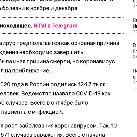
о
0
болезни в ноябре и декабре.
R
оисходящее.
RTVI в Telegram
И
0
авирус предполагается как основная причина
В
Е
рждения необходимо завершить
06
 была иная причина смерти, но коронавирус
ял на приближение.
П
о
0
020 года в России родились 124,7 тысяч
человек. Ведомство назвало COVID-19 как
0 случаев. Всего в октябре было
 пациента с инфекцией.
я рост заболевания коронавирусом. Так, 10
 571 случаев заражения. Всего с начала