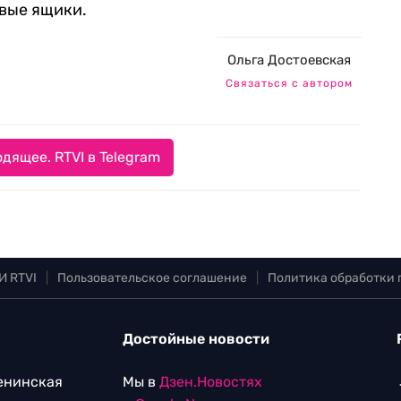
овые ящики.
Ольга Достоевская
Связаться с автором
дящее. RTVI в Telegram
И RTVI
|
Пользовательское соглашение
|
Политика обработки
Достойные новости
Ленинская
Мы в
Дзен.Новостях