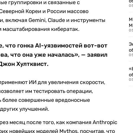
о
ые группировки и связанные с
0
 Северной Кореи и России массово
М
, включая Gemini, Claude и инструменты
М
и масштабирования кибератак.
05
Э
 что гонка AI-уязвимостей вот-вот
о
ва, что она уже началась», — заявил
05
Джон Хултквист.
«
о
05
применяют ИИ для увеличения скорости,
позволяет им тестировать операции,
ть более совершенные вредоносные
 других улучшений.
рез месяц после того, как компания Anthropic
оих новейших моделей Mythos, посчитав, что