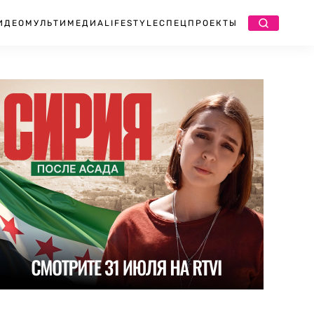
ИДЕО
МУЛЬТИМЕДИА
LIFESTYLE
СПЕЦПРОЕКТЫ