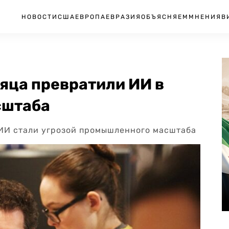
НОВОСТИ
США
ЕВРОПА
ЕВРАЗИЯ
ОБЪЯСНЯЕМ
МНЕНИЯ
В
сяца превратили ИИ в
сштаба
 ИИ стали угрозой промышленного масштаба