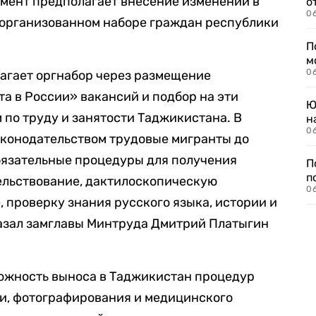
ент предполагает внесение изменений в
о
06
 организованном наборе граждан республики
П
м
06
гает оргнабор через размещение
та в России» вакансий и подбор на эти
Ю
 по труду и занятости Таджикистана. В
н
06
аконодательством трудовые мигранты до
бязательные процедуры для получения
П
п
ельствование, дактилоскопическую
0
 проверку знания русского языка, истории и
казал замглавы Минтруда Дмитрий Платыгин
ожность выноса в Таджикистан процедур
и, фотографирования и медицинского