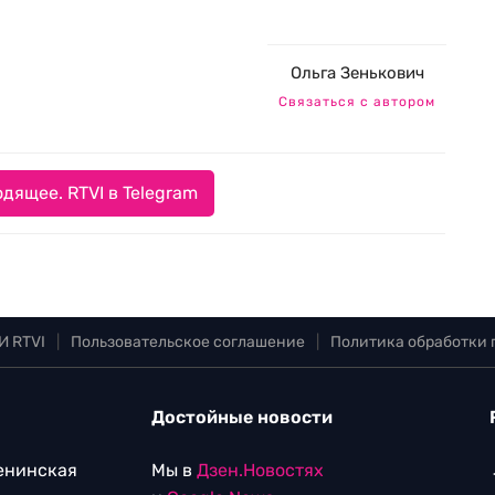
Ольга Зенькович
Связаться с автором
дящее. RTVI в Telegram
И RTVI
|
Пользовательское соглашение
|
Политика обработки
Достойные новости
Ленинская
Мы в
Дзен.Новостях