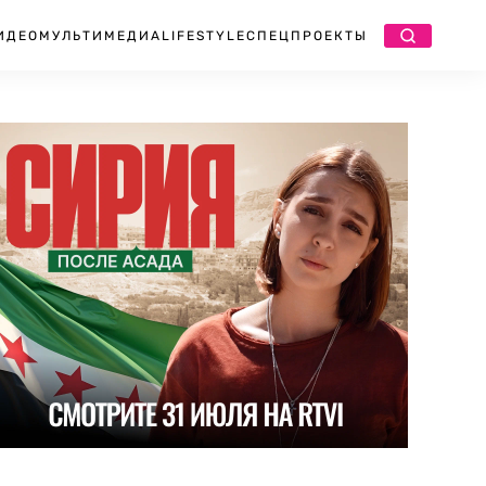
ИДЕО
МУЛЬТИМЕДИА
LIFESTYLE
СПЕЦПРОЕКТЫ