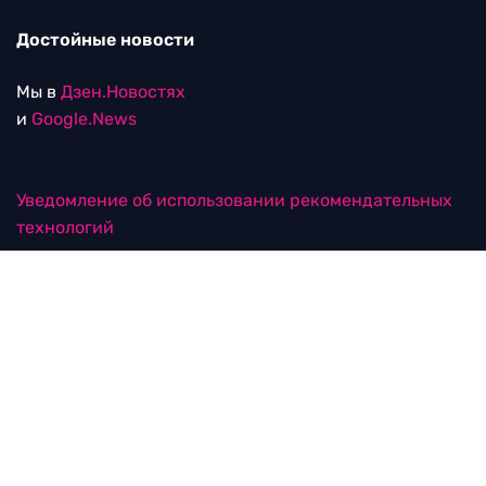
Достойные новости
Мы в
Дзен.Новостях
и
Google.News
Уведомление об использовании рекомендательных
технологий
RTVI в соцсетях
18+