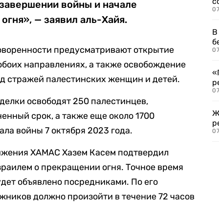
с
 завершении войны и начале
07
огня», — заявил аль-Хайя.
В
б
говоренности предусматривают открытие
07
обоих направлениях, а также освобождение
«
д стражей палестинских женщин и детей.
р
07
сделки освободят 250 палестинцев,
Ж
нный срок, а также еще около 1700
р
ла войны 7 октября 2023 года.
07
ижения ХАМАС Хазем Касем подтвердил
раилем о прекращении огня. Точное время
удет объявлено посредниками. По его
жников должно произойти в течение 72 часов