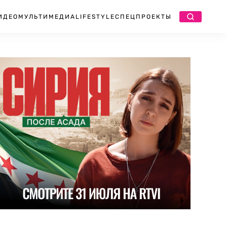
ИДЕО
МУЛЬТИМЕДИА
LIFESTYLE
СПЕЦПРОЕКТЫ