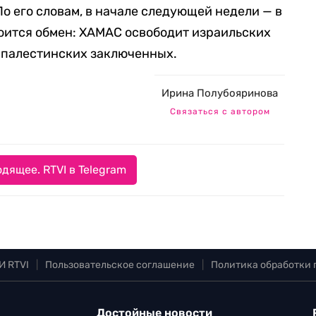
о его словам, в начале следующей недели — в
оится обмен: ХАМАС освободит израильских
 палестинских заключенных.
Ирина Полубояринова
Связаться с автором
дящее. RTVI в Telegram
И RTVI
|
Пользовательское соглашение
|
Политика обработки
Достойные новости