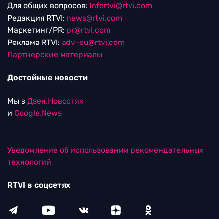
Для общих вопросов:
Infortvi@rtvi.com
Редакция RTVI:
news@rtvi.com
Маркетинг/PR:
pr@rtvi.com
Реклама RTVI:
adv-eu@rtvi.com
Партнерские материалы
Достойные новости
Мы в
Дзен.Новостях
и
Google.News
Уведомление об использовании рекомендательных
технологий
RTVI в соцсетях