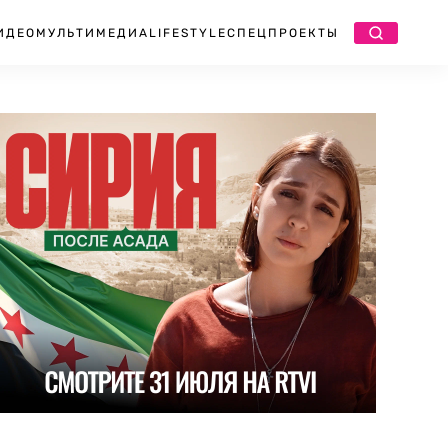
ИДЕО
МУЛЬТИМЕДИА
LIFESTYLE
СПЕЦПРОЕКТЫ