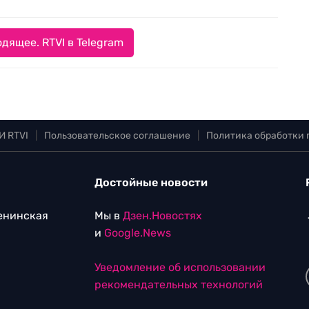
дящее. RTVI в Telegram
И RTVI
|
Пользовательское соглашение
|
Политика обработки
Достойные новости
Ленинская
Мы в
Дзен.Новостях
и
Google.News
Уведомление об использовании
рекомендательных технологий