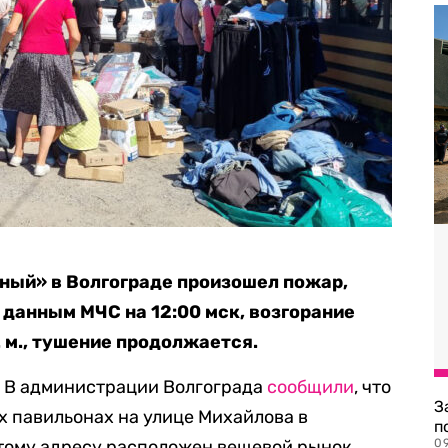
ный» в Волгограде произошел пожар,
 данным МЧС на 12:00 мск, возгорание
. м., тушение продолжается.
. В администрации Волгограда
сообщили
, что
З
х павильонах на улице Михайлова в
п
тому адресу расположен вещевой рынок,
0