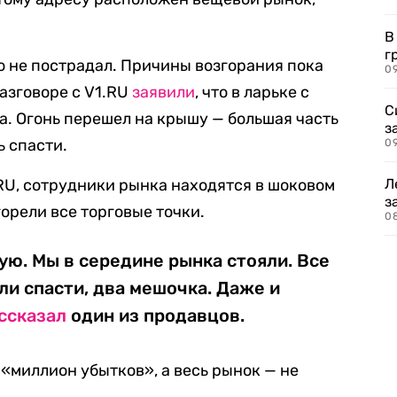
В
г
 не пострадал. Причины возгорания пока
09
азговоре с V1.RU
заявили
, что в ларьке с
С
. Огонь перешел на крышу — большая часть
з
ь спасти.
0
RU, сотрудники рынка находятся в шоковом
Л
з
горели все торговые точки.
0
ю. Мы в середине рынка стояли. Все
гли спасти, два мешочка. Даже и
ссказал
один из продавцов.
с «миллион убытков», а весь рынок — не